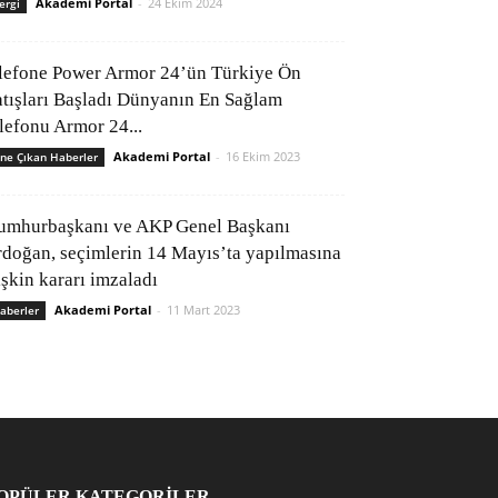
Akademi Portal
-
24 Ekim 2024
ergi
lefone Power Armor 24’ün Türkiye Ön
atışları Başladı Dünyanın En Sağlam
elefonu Armor 24...
Akademi Portal
-
16 Ekim 2023
ne Çıkan Haberler
umhurbaşkanı ve AKP Genel Başkanı
rdoğan, seçimlerin 14 Mayıs’ta yapılmasına
işkin kararı imzaladı
Akademi Portal
-
11 Mart 2023
aberler
OPÜLER KATEGORİLER