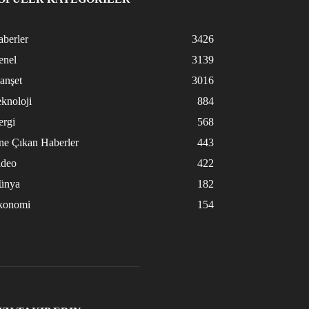
berler
3426
enel
3139
anşet
3016
knoloji
884
ergi
568
ne Çıkan Haberler
443
ideo
422
ünya
182
konomi
154