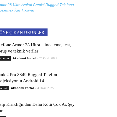
mor 28 Ultra Amiral Gemisi Rugged Telefonu
celemek İçin
Tıklayın
ÖNE ÇIKAN ÜRÜNLER
lefone Armor 28 Ultra – inceleme, test,
rüş ve teknik veriler
Akademi Portal
-
26 Ocak 2025
aberler
ank 2 Pro 8849 Rugged Telefon
rojeksiyonlu Android 14
Akademi Portal
-
4 Ocak 2025
anşet
alp Kırıklığından Daha Kötü Çok Az Şey
ar