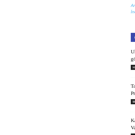
Ar
İn
U
gö
H
T
P
M
K
V