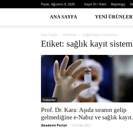
Pazar, Ağustos 9, 2026
Kayıt Ol / Katıl
Başlangıç
İl
ANA SAYFA
YENI ÜRÜNLER
Ana Sayfa
Etiketler
Sağlık kayıt sistemleri
Etiket: sağlık kayıt sistem
Haberler
Prof. Dr. Kara: Aşıda sıranın gelip
gelmediğine e-Nabız ve sağlık kayıt.
Akademi Portal
-
13 Ocak 2021