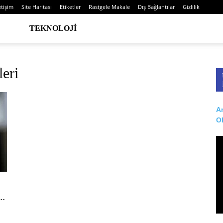
etişim
Site Haritası
Etiketler
Rastgele Makale
Dış Bağlantılar
Gizlilik
TEKNOLOJI
leri
Ar
O
..