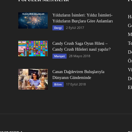
Yıldızların İsimleri: Yıldız İsimleri-
Ha
Yıldızların Burçlara Göre Anlamları
G
2 Eylül 2017
Dergi
M
Te
Candy Crush Saga Oyun Hilesi –
Candy Crush Hileleri nasıl yapılır?
D
28 Mayıs 2018
Manşet
Ö
V
Canan Dağdeviren Buluşlarıyla
Dünyanın Gündeminde
D
17 Eylül 2018
Bilim
E