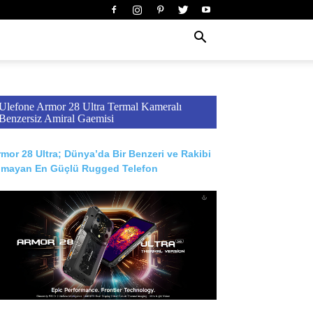
Ulefone Armor 28 Ultra Termal Kameralı
Benzersiz Amiral Gaemisi
mor 28 Ultra; Dünya’da Bir Benzeri ve Rakibi
lmayan En Güçlü Rugged Telefon