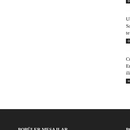
D
U
S
t
Ö
C
E
il
H
POPÜLER MESAJLAR
P