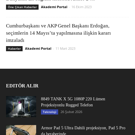
Akademi Portal
-
16 Ekim 2023
Öne Çıkan Haberler
Cumhurbaşkanı ve AKP Genel Başkanı Erdoğan,
seçimlerin 14 Mayıs’ta yapılmasına ilişkin kararı
imzaladı
Akademi Portal
-
11 Mart 2023
Haberler
EDITÖR ALIR
8849 TANK X 5G 1080P 220 Lümen
Projeksiyonlu Rugged Telefon
26 Şubat 2026
Teknoloji
Armor Pad 5 Ultra Dahili projeksiyon, Pad 5 Pro
da beraberinde...