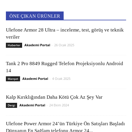
ÖNE ÇIKAN ÜRÜNLER
Ulefone Armor 28 Ultra – inceleme, test, görüş ve teknik
veriler
Akademi Portal
-
26 Ocak 2025
Haberler
Tank 2 Pro 8849 Rugged Telefon Projeksiyonlu Android
14
Akademi Portal
-
4 Ocak 2025
Manşet
Kalp Kırıklığından Daha Kötü Çok Az Şey Var
Akademi Portal
-
24 Ekim 2024
Dergi
Ulefone Power Armor 24’ün Türkiye Ön Satışları Başladı
Dünyanın En Sağlam telefonu Armor 24...