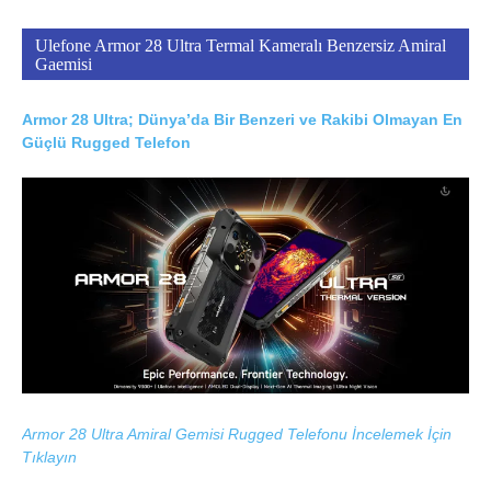
Ulefone Armor 28 Ultra Termal Kameralı Benzersiz Amiral
Gaemisi
Armor 28 Ultra; Dünya’da Bir Benzeri ve Rakibi Olmayan En
Güçlü Rugged Telefon
Armor 28 Ultra Amiral Gemisi Rugged Telefonu İncelemek İçin
Tıklayın