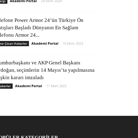
Akademi Portal
-
24 Ekim 2024
ergi
lefone Power Armor 24’ün Türkiye Ön
atışları Başladı Dünyanın En Sağlam
elefonu Armor 24...
Akademi Portal
-
16 Ekim 2023
ne Çıkan Haberler
umhurbaşkanı ve AKP Genel Başkanı
rdoğan, seçimlerin 14 Mayıs’ta yapılmasına
işkin kararı imzaladı
Akademi Portal
-
11 Mart 2023
aberler
OPÜLER KATEGORİLER