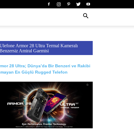
Ulefone Armor 28 Ultra Termal Kameralı
Benzersiz Amiral Gaemisi
mor 28 Ultra; Dünya’da Bir Benzeri ve Rakibi
lmayan En Güçlü Rugged Telefon