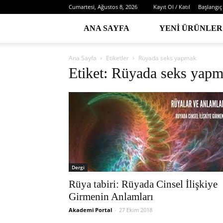
Cumartesi, Ağustos 8, 2026
Kayıt Ol / Katıl
Başlangıç
ANA SAYFA
YENI ÜRÜNLER
Ana Sayfa
Etiketler
Rüyada seks yapmak
Etiket: Rüyada seks yap
Dergi
Rüya tabiri: Rüyada Cinsel İlişkiye
Girmenin Anlamları
Akademi Portal
-
27 Ekim 2018