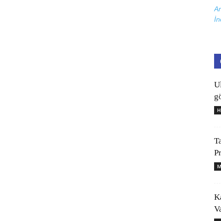
Ar
İn
U
gö
H
T
P
M
K
V