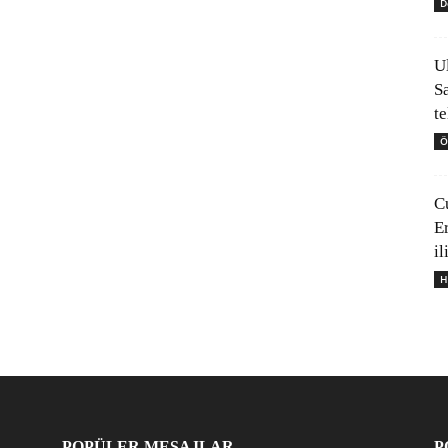
D
U
S
t
Ö
C
E
il
H
POPÜLER MESAJLAR
P