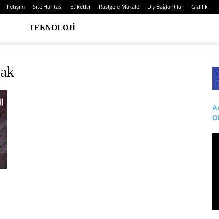
İletişim
Site Haritası
Etiketler
Rastgele Makale
Dış Bağlantılar
Gizlilik
TEKNOLOJI
mak
Ar
O