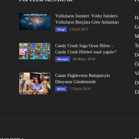
Yıldızların İsimleri: Yıldız İsimleri-
Ha
Yıldızların Burçlara Göre Anlamları
G
2 Eylül 2017
Dergi
M
Te
Candy Crush Saga Oyun Hilesi –
Candy Crush Hileleri nasıl yapılır?
D
28 Mayıs 2018
Manşet
Ö
V
Canan Dağdeviren Buluşlarıyla
Dünyanın Gündeminde
D
17 Eylül 2018
Bilim
E