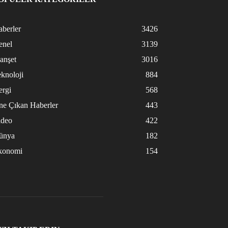
berler
3426
enel
3139
anşet
3016
knoloji
884
ergi
568
ne Çıkan Haberler
443
ideo
422
ünya
182
konomi
154