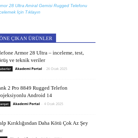
mor 28 Ultra Amiral Gemisi Rugged Telefonu
celemek İçin
Tıklayın
ÖNE ÇIKAN ÜRÜNLER
lefone Armor 28 Ultra – inceleme, test,
rüş ve teknik veriler
Akademi Portal
-
26 Ocak 2025
aberler
ank 2 Pro 8849 Rugged Telefon
rojeksiyonlu Android 14
Akademi Portal
-
4 Ocak 2025
anşet
alp Kırıklığından Daha Kötü Çok Az Şey
ar