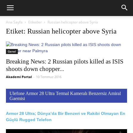
Ana Sayfa
Etiketler
Russian helicopter above Syria
Etiket: Russian helicopter above Syria
Genel
Breaking News: 2 Russian pilots killed as ISIS
shoots down chopper...
Akademi Portal
-
10 Temmuz 2016
Ulefone Armor 28 Ultra Termal Kameralı Benzersiz Amiral
Gaemisi
Armor 28 Ultra; Dünya’da Bir Benzeri ve Rakibi Olmayan En
Güçlü Rugged Telefon