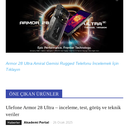
Armor 28 Ultra Amiral Gemisi Rugged Telefonu İncelemek İçin
Tıklayın
ÖNE ÇIKAN ÜRÜNLER
Ulefone Armor 28 Ultra – inceleme, test, görüş ve teknik
veriler
Akademi Portal
-
26 Ocak 2025
Haberler