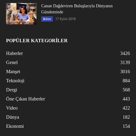
Canan Dağdeviren Buluşlarıyla Dünyanın
Gündeminde
17 Eylül 2018
Bilim
POPÜLER KATEGORİLER
Haberler
3426
Genel
3139
Manşet
3016
Teknoloji
884
Dergi
568
Öne Çıkan Haberler
443
Video
422
Dünya
182
Ekonomi
154