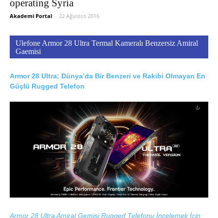
operating Syria
Akademi Portal
-
22 Ağustos 2016
Ulefone Armor 28 Ultra Termal Kameralı Benzersiz Amiral
Gaemisi
Armor 28 Ultra; Dünya’da Bir Benzeri ve Rakibi Olmayan En
Güçlü Rugged Telefon
Armor 28 Ultra Amiral Gemisi Rugged Telefonu İncelemek İçin