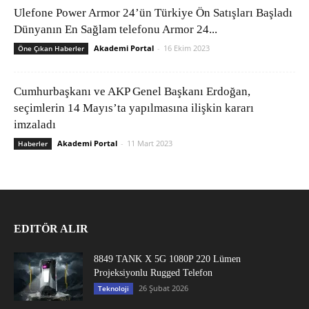
Ulefone Power Armor 24’ün Türkiye Ön Satışları Başladı
Dünyanın En Sağlam telefonu Armor 24...
Akademi Portal
-
16 Ekim 2023
Öne Çıkan Haberler
Cumhurbaşkanı ve AKP Genel Başkanı Erdoğan,
seçimlerin 14 Mayıs’ta yapılmasına ilişkin kararı
imzaladı
Akademi Portal
-
11 Mart 2023
Haberler
EDITÖR ALIR
8849 TANK X 5G 1080P 220 Lümen
Projeksiyonlu Rugged Telefon
26 Şubat 2026
Teknoloji