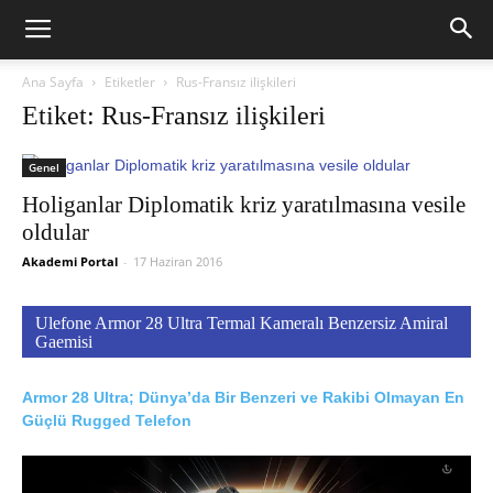
Ana Sayfa
Etiketler
Rus-Fransız ilişkileri
Etiket: Rus-Fransız ilişkileri
Genel
Holiganlar Diplomatik kriz yaratılmasına vesile
oldular
Akademi Portal
-
17 Haziran 2016
Ulefone Armor 28 Ultra Termal Kameralı Benzersiz Amiral
Gaemisi
Armor 28 Ultra; Dünya’da Bir Benzeri ve Rakibi Olmayan En
Güçlü Rugged Telefon