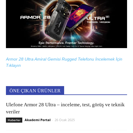
Armor 28 Ultra Amiral Gemisi Rugged Telefonu İncelemek İçin
Tıklayın
ÖNE ÇIKAN ÜRÜNLER
Ulefone Armor 28 Ultra – inceleme, test, görüş ve teknik
veriler
Akademi Portal
-
26 Ocak 2025
Haberler