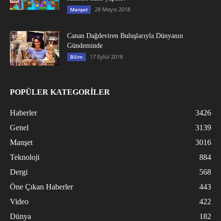
28 Mayıs 2018
Manşet
Canan Dağdeviren Buluşlarıyla Dünyanın
Gündeminde
17 Eylül 2018
Bilim
POPÜLER KATEGORİLER
Haberler
3426
Genel
3139
Manşet
3016
Teknoloji
884
Dergi
568
Öne Çıkan Haberler
443
Video
422
Dünya
182