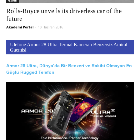
Galeri
Rolls-Royce unveils its driverless car of the
future
Akademi Portal
-
18 Haziran 2016
Ulefone Armor 28 Ultra Termal Kameralı Benzersiz Amiral
Gaemisi
Armor 28 Ultra; Dünya’da Bir Benzeri ve Rakibi Olmayan En
Güçlü Rugged Telefon