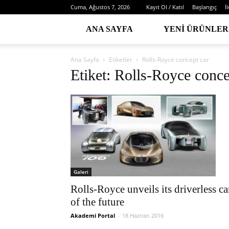
Cuma, Ağustos 7, 2026
Kayıt Ol / Katıl
Başlangıç
İ
ANA SAYFA
YENI ÜRÜNLER
Ana Sayfa
Etiketler
Rolls-Royce concept car
Etiket: Rolls-Royce conce
Galeri
Rolls-Royce unveils its driverless ca
of the future
Akademi Portal
-
18 Haziran 2016