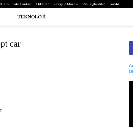
letişim
Site Haritası
Etiketler
Rastgele Makale
Dış Bağlantılar
Gizlilik
TEKNOLOJI
pt car
Ar
O
r