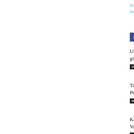
Ar
İn
U
gö
H
T
P
M
K
V