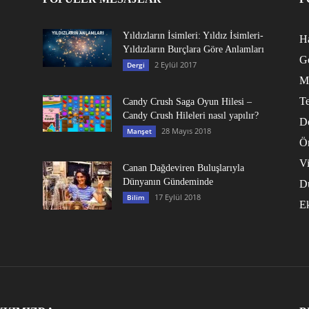
Yıldızların İsimleri: Yıldız İsimleri-
Ha
Yıldızların Burçlara Göre Anlamları
G
2 Eylül 2017
Dergi
M
Te
Candy Crush Saga Oyun Hilesi –
Candy Crush Hileleri nasıl yapılır?
D
28 Mayıs 2018
Manşet
Ö
V
Canan Dağdeviren Buluşlarıyla
Dünyanın Gündeminde
D
17 Eylül 2018
Bilim
E