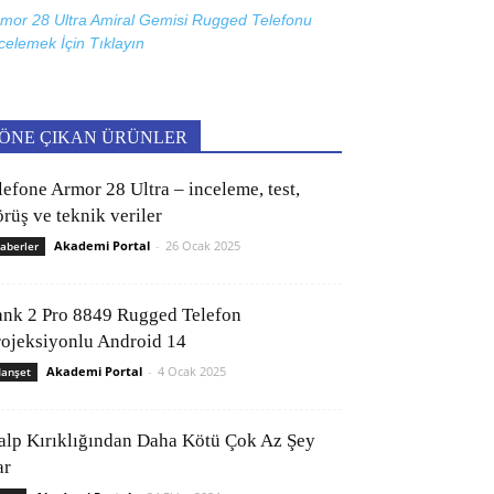
mor 28 Ultra Amiral Gemisi Rugged Telefonu
celemek İçin
Tıklayın
ÖNE ÇIKAN ÜRÜNLER
lefone Armor 28 Ultra – inceleme, test,
rüş ve teknik veriler
Akademi Portal
-
26 Ocak 2025
aberler
ank 2 Pro 8849 Rugged Telefon
rojeksiyonlu Android 14
Akademi Portal
-
4 Ocak 2025
anşet
alp Kırıklığından Daha Kötü Çok Az Şey
ar