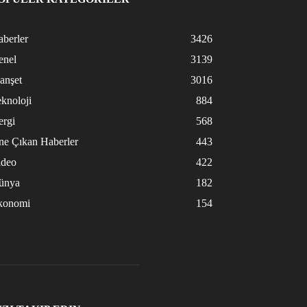
berler
3426
enel
3139
anşet
3016
knoloji
884
ergi
568
ne Çıkan Haberler
443
ideo
422
ünya
182
konomi
154