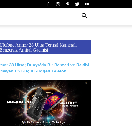
Ulefone Armor 28 Ultra Termal Kameralı
Benzersiz Amiral Gaemisi
mor 28 Ultra; Dünya’da Bir Benzeri ve Rakibi
lmayan En Güçlü Rugged Telefon