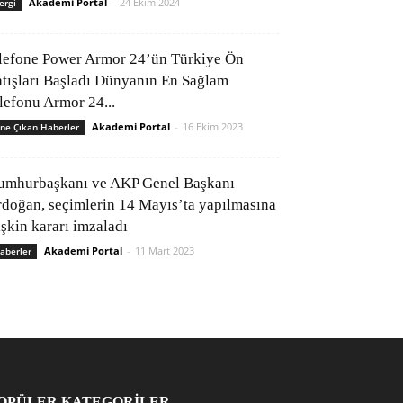
Akademi Portal
-
24 Ekim 2024
ergi
lefone Power Armor 24’ün Türkiye Ön
atışları Başladı Dünyanın En Sağlam
elefonu Armor 24...
Akademi Portal
-
16 Ekim 2023
ne Çıkan Haberler
umhurbaşkanı ve AKP Genel Başkanı
rdoğan, seçimlerin 14 Mayıs’ta yapılmasına
işkin kararı imzaladı
Akademi Portal
-
11 Mart 2023
aberler
OPÜLER KATEGORİLER