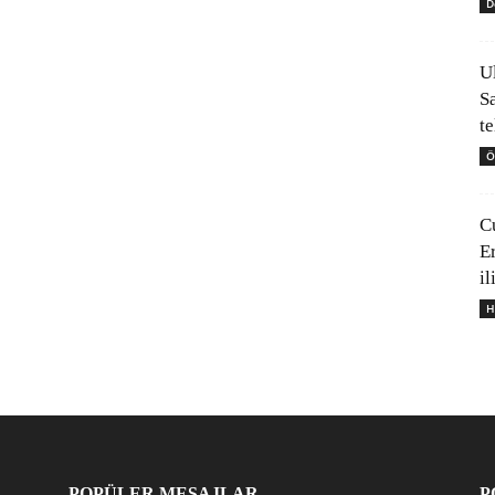
D
U
S
t
Ö
C
E
il
H
POPÜLER MESAJLAR
P