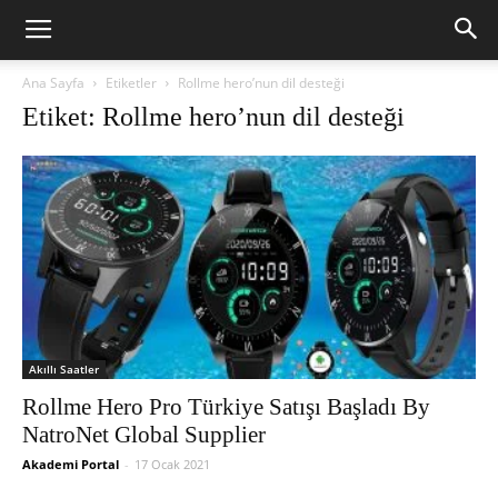
Ana Sayfa
Etiketler
Rollme hero’nun dil desteği
Etiket: Rollme hero’nun dil desteği
Akıllı Saatler
Rollme Hero Pro Türkiye Satışı Başladı By
NatroNet Global Supplier
Akademi Portal
-
17 Ocak 2021