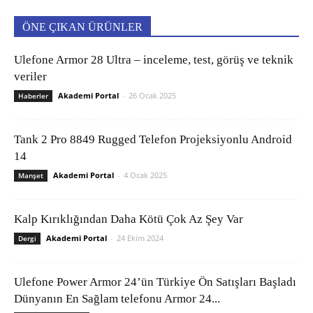
ÖNE ÇIKAN ÜRÜNLER
Ulefone Armor 28 Ultra – inceleme, test, görüş ve teknik
veriler
Akademi Portal
-
26 Ocak 2025
Haberler
Tank 2 Pro 8849 Rugged Telefon Projeksiyonlu Android
14
Akademi Portal
-
4 Ocak 2025
Manşet
Kalp Kırıklığından Daha Kötü Çok Az Şey Var
Akademi Portal
-
24 Ekim 2024
Dergi
Ulefone Power Armor 24’ün Türkiye Ön Satışları Başladı
Dünyanın En Sağlam telefonu Armor 24...