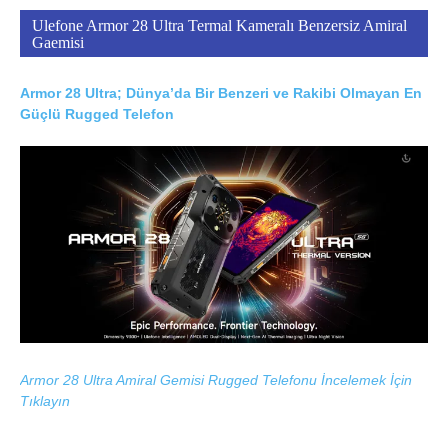
Ulefone Armor 28 Ultra Termal Kameralı Benzersiz Amiral
Gaemisi
Armor 28 Ultra; Dünya’da Bir Benzeri ve Rakibi Olmayan En
Güçlü Rugged Telefon
Armor 28 Ultra Amiral Gemisi Rugged Telefonu İncelemek İçin
Tıklayın