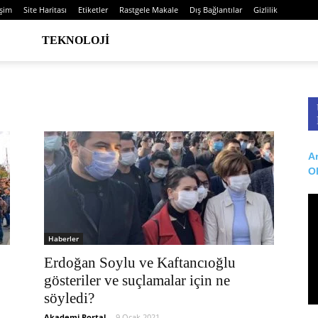
işim
Site Haritası
Etiketler
Rastgele Makale
Dış Bağlantılar
Gizlilik
TEKNOLOJI
Ar
O
Haberler
Erdoğan Soylu ve Kaftancıoğlu
gösteriler ve suçlamalar için ne
söyledi?
Akademi Portal
-
9 Ocak 2021