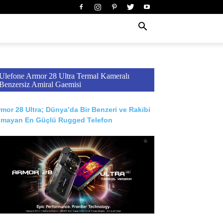
Ulefone Armor 28 Ultra Termal Kameralı
Benzersiz Amiral Gaemisi
mor 28 Ultra; Dünya’da Bir Benzeri ve Rakibi
lmayan En Güçlü Rugged Telefon