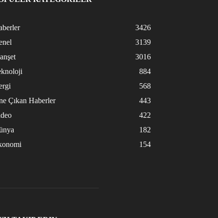
berler
3426
enel
3139
anşet
3016
knoloji
884
ergi
568
ne Çıkan Haberler
443
ideo
422
ünya
182
konomi
154