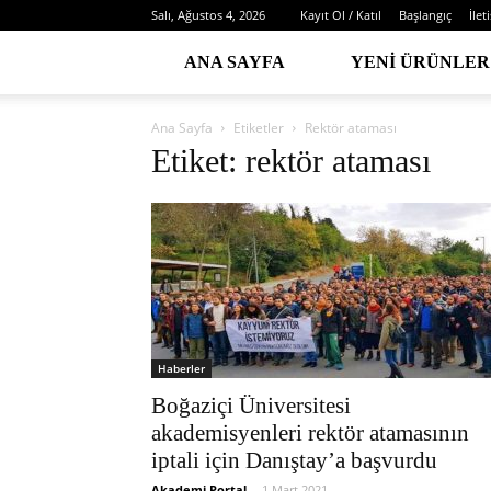
Salı, Ağustos 4, 2026
Kayıt Ol / Katıl
Başlangıç
İlet
ANA SAYFA
YENI ÜRÜNLER
Ana Sayfa
Etiketler
Rektör ataması
Etiket: rektör ataması
Haberler
Boğaziçi Üniversitesi
akademisyenleri rektör atamasının
iptali için Danıştay’a başvurdu
Akademi Portal
-
1 Mart 2021