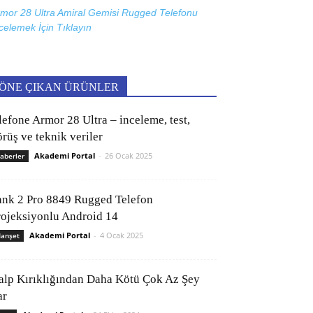
mor 28 Ultra Amiral Gemisi Rugged Telefonu
celemek İçin
Tıklayın
ÖNE ÇIKAN ÜRÜNLER
lefone Armor 28 Ultra – inceleme, test,
rüş ve teknik veriler
Akademi Portal
-
26 Ocak 2025
aberler
ank 2 Pro 8849 Rugged Telefon
rojeksiyonlu Android 14
Akademi Portal
-
4 Ocak 2025
anşet
alp Kırıklığından Daha Kötü Çok Az Şey
ar