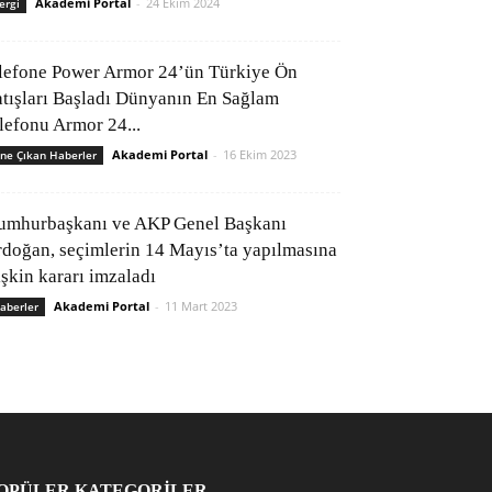
Akademi Portal
-
24 Ekim 2024
ergi
lefone Power Armor 24’ün Türkiye Ön
atışları Başladı Dünyanın En Sağlam
elefonu Armor 24...
Akademi Portal
-
16 Ekim 2023
ne Çıkan Haberler
umhurbaşkanı ve AKP Genel Başkanı
rdoğan, seçimlerin 14 Mayıs’ta yapılmasına
işkin kararı imzaladı
Akademi Portal
-
11 Mart 2023
aberler
OPÜLER KATEGORİLER