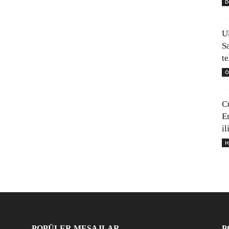
D
U
S
t
Ö
C
E
il
H
POPÜLER MESAJLAR
P