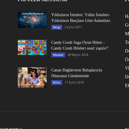
Yıldızların İsimleri: Yıldız İsimleri-
Ha
Yıldızların Burçlara Göre Anlamları
G
2 Eylül 2017
Dergi
M
Te
Candy Crush Saga Oyun Hilesi –
Candy Crush Hileleri nasıl yapılır?
D
28 Mayıs 2018
Manşet
Ö
V
Canan Dağdeviren Buluşlarıyla
Dünyanın Gündeminde
D
17 Eylül 2018
Bilim
E