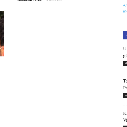
Ar
İn
U
gö
H
T
P
M
K
V