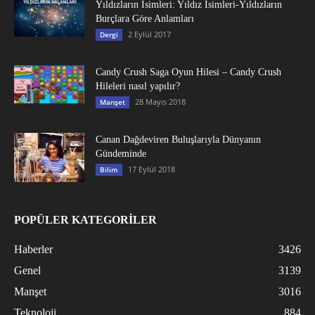
Yıldızların İsimleri: Yıldız İsimleri-Yıldızların
Burçlara Göre Anlamları
2 Eylül 2017
Dergi
Candy Crush Saga Oyun Hilesi – Candy Crush
Hileleri nasıl yapılır?
28 Mayıs 2018
Manşet
Canan Dağdeviren Buluşlarıyla Dünyanın
Gündeminde
17 Eylül 2018
Bilim
POPÜLER KATEGORİLER
Haberler
3426
Genel
3139
Manşet
3016
Teknoloji
884