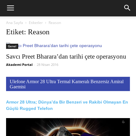
Ana Sayfa
Etiketler
Reason
Etiket: Reason
Genel
Savcı Preet Bharara’dan tarihi çete operasyonu
Akademi Portal
-
28 Nisan 2016
Ulefone Armor 28 Ultra Termal Kameralı Benzersiz Amiral
Gaemisi
Armor 28 Ultra; Dünya’da Bir Benzeri ve Rakibi Olmayan En
Güçlü Rugged Telefon