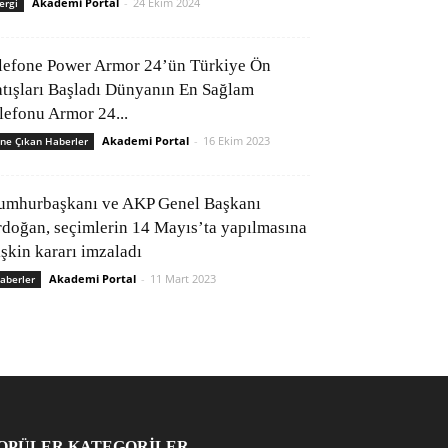
Akademi Portal
-
24 Ekim 2024
ergi
lefone Power Armor 24’ün Türkiye Ön
atışları Başladı Dünyanın En Sağlam
elefonu Armor 24...
Akademi Portal
-
16 Ekim 2023
ne Çıkan Haberler
umhurbaşkanı ve AKP Genel Başkanı
rdoğan, seçimlerin 14 Mayıs’ta yapılmasına
işkin kararı imzaladı
Akademi Portal
-
11 Mart 2023
aberler
OPÜLER KATEGORİLER