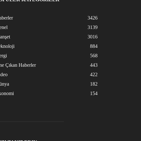
berler
3426
enel
3139
anşet
3016
knoloji
884
ergi
568
ne Çıkan Haberler
443
ideo
422
ünya
182
konomi
154