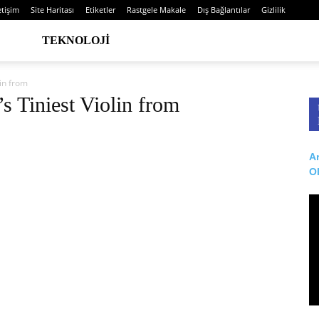
etişim
Site Haritası
Etiketler
Rastgele Makale
Dış Bağlantılar
Gizlilik
TEKNOLOJI
lin from
’s Tiniest Violin from
Ar
O