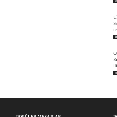
D
U
S
t
Ö
C
E
il
H
POPÜLER MESAJLAR
P