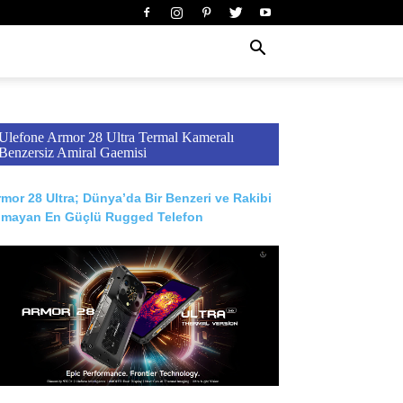
Ulefone Armor 28 Ultra Termal Kameralı
Benzersiz Amiral Gaemisi
mor 28 Ultra; Dünya’da Bir Benzeri ve Rakibi
lmayan En Güçlü Rugged Telefon