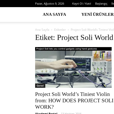
Pazar, Ağustos 9, 2026
Kayıt Ol / Katıl
Başlangıç
İl
ANA SAYFA
YENI ÜRÜNLER
Ana Sayfa
Etiketler
Project Soli World’s Tiniest Vio
Etiket: Project Soli World
Genel
Project Soli World’s Tiniest Violin
from: HOW DOES PROJECT SOLI
WORK?
Akademi Portal
-
13 Haziran 2016