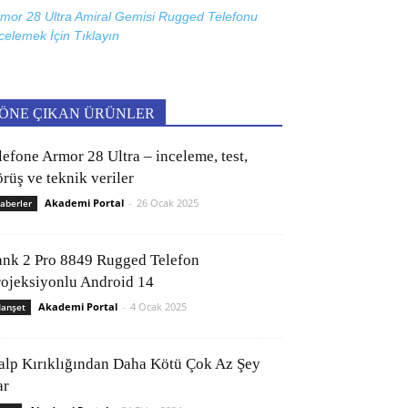
mor 28 Ultra Amiral Gemisi Rugged Telefonu
celemek İçin
Tıklayın
ÖNE ÇIKAN ÜRÜNLER
lefone Armor 28 Ultra – inceleme, test,
rüş ve teknik veriler
Akademi Portal
-
26 Ocak 2025
aberler
ank 2 Pro 8849 Rugged Telefon
rojeksiyonlu Android 14
Akademi Portal
-
4 Ocak 2025
anşet
alp Kırıklığından Daha Kötü Çok Az Şey
ar