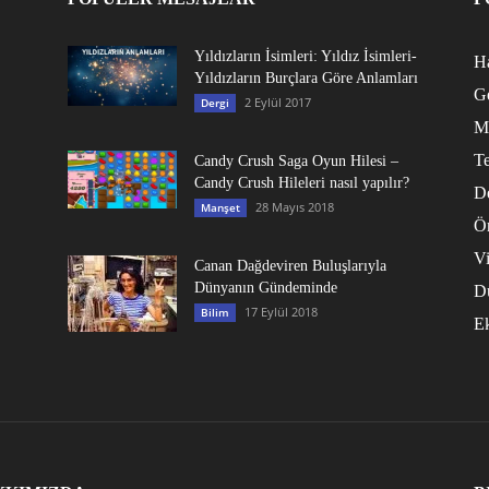
Yıldızların İsimleri: Yıldız İsimleri-
Ha
Yıldızların Burçlara Göre Anlamları
G
2 Eylül 2017
Dergi
M
Te
Candy Crush Saga Oyun Hilesi –
Candy Crush Hileleri nasıl yapılır?
D
28 Mayıs 2018
Manşet
Ö
V
Canan Dağdeviren Buluşlarıyla
Dünyanın Gündeminde
D
17 Eylül 2018
Bilim
E