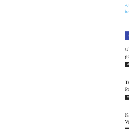
Ar
İn
U
gö
H
T
P
M
K
V