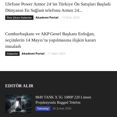
Ulefone Power Armor 24’ün Türkiye Ön Satışları Başladı
Dünyanın En Sağlam telefonu Armor 24...
Akademi Portal
-
16 Ekim 2023
Öne Çıkan Haberler
Cumhurbaşkanı ve AKP Genel Başkanı Erdoğan,
seçimlerin 14 Mayıs’ta yapılmasına ilişkin kararı
imzaladı
Akademi Portal
-
11 Mart 2023
Haberler
EDITÖR ALIR
8849 TANK X 5G 1080P 220 Lümen
Projeksiyonlu Rugged Telefon
26 Şubat 2026
Teknoloji