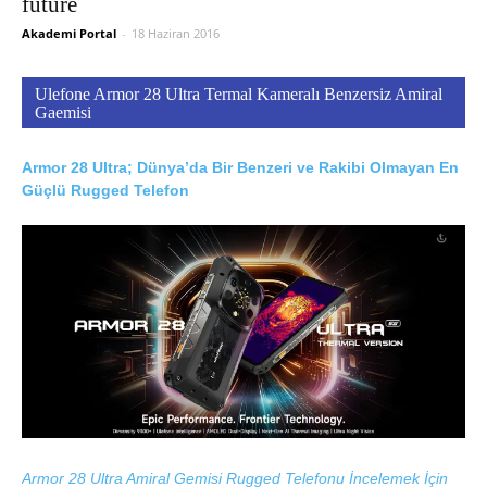
future
Akademi Portal
-
18 Haziran 2016
Ulefone Armor 28 Ultra Termal Kameralı Benzersiz Amiral
Gaemisi
Armor 28 Ultra; Dünya’da Bir Benzeri ve Rakibi Olmayan En
Güçlü Rugged Telefon
Armor 28 Ultra Amiral Gemisi Rugged Telefonu İncelemek İçin