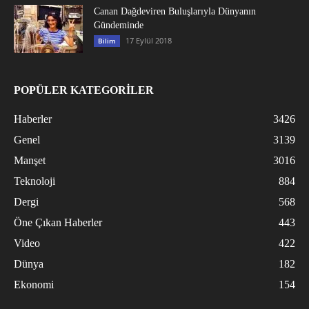
Canan Dağdeviren Buluşlarıyla Dünyanın
Gündeminde
17 Eylül 2018
Bilim
POPÜLER KATEGORİLER
Haberler
3426
Genel
3139
Manşet
3016
Teknoloji
884
Dergi
568
Öne Çıkan Haberler
443
Video
422
Dünya
182
Ekonomi
154