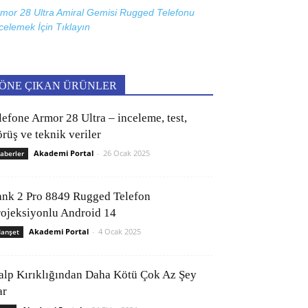
mor 28 Ultra Amiral Gemisi Rugged Telefonu
celemek İçin
Tıklayın
ÖNE ÇIKAN ÜRÜNLER
lefone Armor 28 Ultra – inceleme, test,
rüş ve teknik veriler
Akademi Portal
-
26 Ocak 2025
aberler
ank 2 Pro 8849 Rugged Telefon
rojeksiyonlu Android 14
Akademi Portal
-
4 Ocak 2025
anşet
alp Kırıklığından Daha Kötü Çok Az Şey
ar