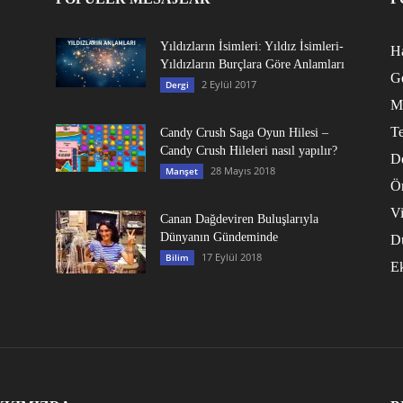
Yıldızların İsimleri: Yıldız İsimleri-
Ha
Yıldızların Burçlara Göre Anlamları
G
2 Eylül 2017
Dergi
M
Te
Candy Crush Saga Oyun Hilesi –
Candy Crush Hileleri nasıl yapılır?
D
28 Mayıs 2018
Manşet
Ö
V
Canan Dağdeviren Buluşlarıyla
Dünyanın Gündeminde
D
17 Eylül 2018
Bilim
E