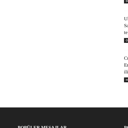
D
U
S
t
Ö
C
E
il
H
POPÜLER MESAJLAR
P