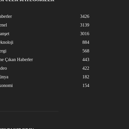
berler
3426
enel
3139
anşet
3016
knoloji
884
ergi
568
ne Çıkan Haberler
443
ideo
422
ünya
182
konomi
154