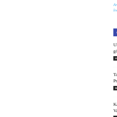
Ar
İn
U
gö
H
T
P
M
K
V