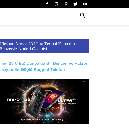
Ulefone Armor 28 Ultra Termal Kameralı
Benzersiz Amiral Gaemisi
mor 28 Ultra; Dünya’da Bir Benzeri ve Rakibi
lmayan En Güçlü Rugged Telefon