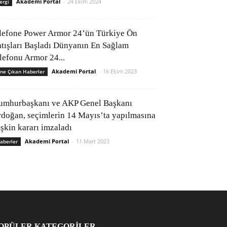
Akademi Portal
-
24 Ekim 2024
ergi
lefone Power Armor 24’ün Türkiye Ön
atışları Başladı Dünyanın En Sağlam
elefonu Armor 24...
Akademi Portal
-
16 Ekim 2023
ne Çıkan Haberler
umhurbaşkanı ve AKP Genel Başkanı
rdoğan, seçimlerin 14 Mayıs’ta yapılmasına
işkin kararı imzaladı
Akademi Portal
-
11 Mart 2023
aberler
OPÜLER KATEGORİLER