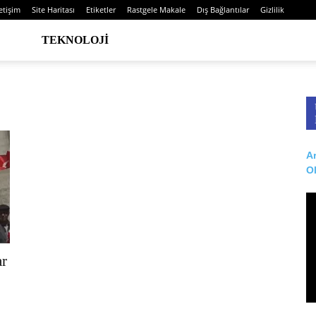
letişim
Site Haritası
Etiketler
Rastgele Makale
Dış Bağlantılar
Gizlilik
TEKNOLOJI
Ar
O
ar