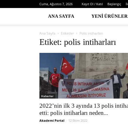
Cuma, Ağustos 7, 2026
Kayıt Ol / Katıl
Başlangıç
İ
ANA SAYFA
YENI ÜRÜNLER
Ana Sayfa
Etiketler
Polis intiharları
Etiket: polis intiharları
Haberler
2022’nin ilk 3 ayında 13 polis intih
etti: polis intiharları neden...
Akademi Portal
-
12 Ekim 2022