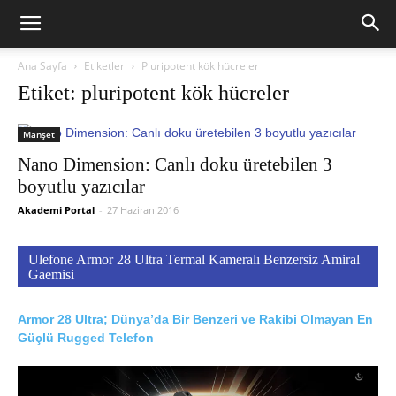
Ana Sayfa
Etiketler
Pluripotent kök hücreler
Etiket: pluripotent kök hücreler
Manşet
Nano Dimension: Canlı doku üretebilen 3
boyutlu yazıcılar
Akademi Portal
-
27 Haziran 2016
Ulefone Armor 28 Ultra Termal Kameralı Benzersiz Amiral
Gaemisi
Armor 28 Ultra; Dünya’da Bir Benzeri ve Rakibi Olmayan En
Güçlü Rugged Telefon