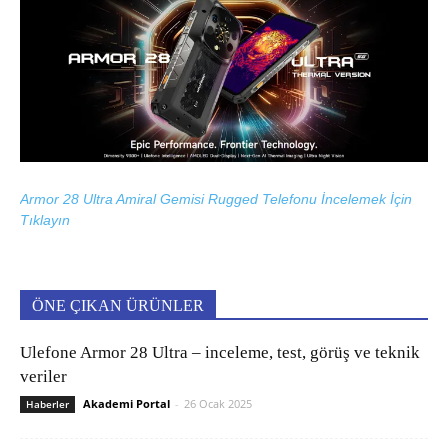
Armor 28 Ultra Amiral Gemisi Rugged Telefonu İncelemek İçin
Tıklayın
ÖNE ÇIKAN ÜRÜNLER
Ulefone Armor 28 Ultra – inceleme, test, görüş ve teknik
veriler
Akademi Portal
-
26 Ocak 2025
Haberler