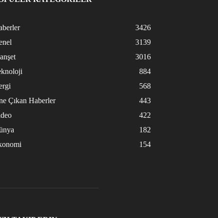
berler
3426
enel
3139
anşet
3016
knoloji
884
ergi
568
ne Çıkan Haberler
443
ideo
422
ünya
182
konomi
154