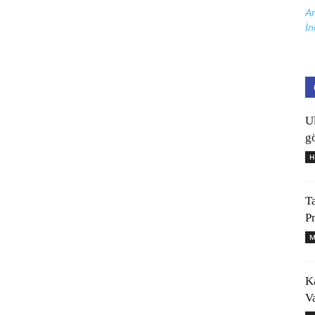
Ar
İn
U
gö
H
T
P
M
K
V