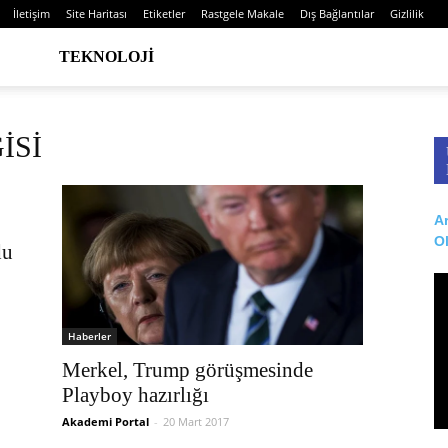
İletişim
Site Haritası
Etiketler
Rastgele Makale
Dış Bağlantılar
Gizlilik
TEKNOLOJI
İSİ
Ar
O
du
Haberler
Merkel, Trump görüşmesinde
Playboy hazırlığı
Akademi Portal
-
20 Mart 2017