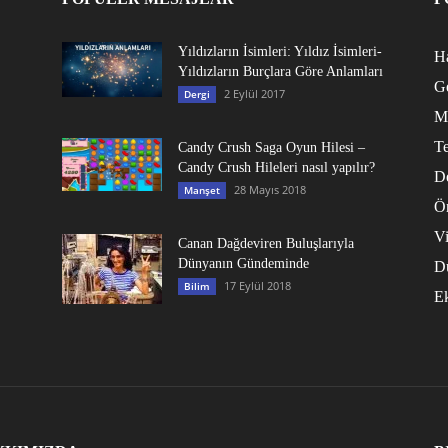
Yıldızların İsimleri: Yıldız İsimleri-
Ha
Yıldızların Burçlara Göre Anlamları
G
2 Eylül 2017
Dergi
M
Te
Candy Crush Saga Oyun Hilesi –
Candy Crush Hileleri nasıl yapılır?
D
28 Mayıs 2018
Manşet
Ö
V
Canan Dağdeviren Buluşlarıyla
Dünyanın Gündeminde
D
17 Eylül 2018
Bilim
E