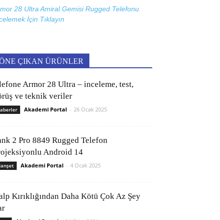
mor 28 Ultra Amiral Gemisi Rugged Telefonu
celemek İçin
Tıklayın
ÖNE ÇIKAN ÜRÜNLER
lefone Armor 28 Ultra – inceleme, test,
rüş ve teknik veriler
Akademi Portal
-
26 Ocak 2025
aberler
ank 2 Pro 8849 Rugged Telefon
rojeksiyonlu Android 14
Akademi Portal
-
4 Ocak 2025
anşet
alp Kırıklığından Daha Kötü Çok Az Şey
ar