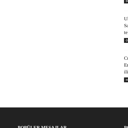
D
U
S
t
Ö
C
E
il
H
POPÜLER MESAJLAR
P