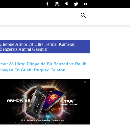
Ulefone Armor 28 Ultra Termal Kameralı
Benzersiz Amiral Gaemisi
mor 28 Ultra; Dünya’da Bir Benzeri ve Rakibi
lmayan En Güçlü Rugged Telefon