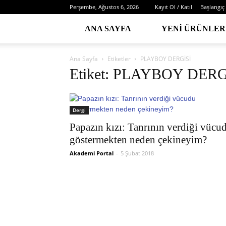
Perşembe, Ağustos 6, 2026
Kayıt Ol / Katıl
Başlangıç
ANA SAYFA
YENI ÜRÜNLER
Ana Sayfa
Etiketler
PLAYBOY DERGİSİ
Etiket: PLAYBOY DERG
Dergi
Papazın kızı: Tanrının verdiği vücu
göstermekten neden çekineyim?
Akademi Portal
-
5 Şubat 2018