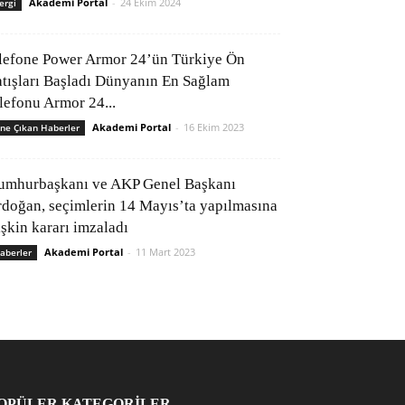
Akademi Portal
-
24 Ekim 2024
ergi
lefone Power Armor 24’ün Türkiye Ön
atışları Başladı Dünyanın En Sağlam
elefonu Armor 24...
Akademi Portal
-
16 Ekim 2023
ne Çıkan Haberler
umhurbaşkanı ve AKP Genel Başkanı
rdoğan, seçimlerin 14 Mayıs’ta yapılmasına
işkin kararı imzaladı
Akademi Portal
-
11 Mart 2023
aberler
OPÜLER KATEGORİLER