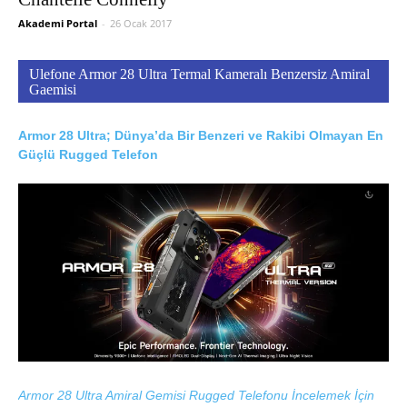
Akademi Portal
-
26 Ocak 2017
Ulefone Armor 28 Ultra Termal Kameralı Benzersiz Amiral
Gaemisi
Armor 28 Ultra; Dünya’da Bir Benzeri ve Rakibi Olmayan En
Güçlü Rugged Telefon
Armor 28 Ultra Amiral Gemisi Rugged Telefonu İncelemek İçin