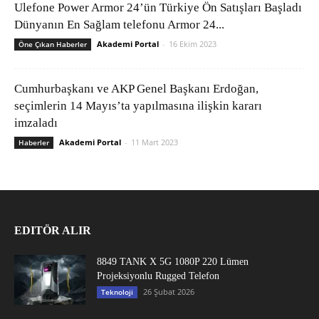
Ulefone Power Armor 24’ün Türkiye Ön Satışları Başladı
Dünyanın En Sağlam telefonu Armor 24...
Akademi Portal
-
16 Ekim 2023
Öne Çıkan Haberler
Cumhurbaşkanı ve AKP Genel Başkanı Erdoğan,
seçimlerin 14 Mayıs’ta yapılmasına ilişkin kararı
imzaladı
Akademi Portal
-
11 Mart 2023
Haberler
EDITÖR ALIR
8849 TANK X 5G 1080P 220 Lümen
Projeksiyonlu Rugged Telefon
26 Şubat 2026
Teknoloji