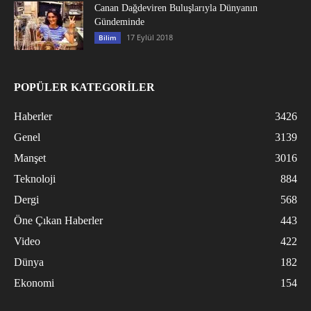
Canan Dağdeviren Buluşlarıyla Dünyanın
Gündeminde
17 Eylül 2018
Bilim
POPÜLER KATEGORİLER
Haberler
3426
Genel
3139
Manşet
3016
Teknoloji
884
Dergi
568
Öne Çıkan Haberler
443
Video
422
Dünya
182
Ekonomi
154