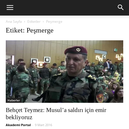
Ana Sayfa
Etiketler
Peşmerge
Etiket: Peşmerge
Haberler
Behçet Teymez: Musul’a saldırı için emir
bekliyoruz
Akademi Portal
-
9 Mart 2016