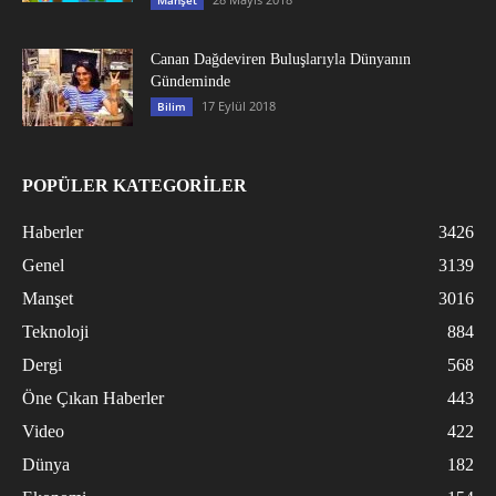
Manşet
Canan Dağdeviren Buluşlarıyla Dünyanın
Gündeminde
17 Eylül 2018
Bilim
POPÜLER KATEGORİLER
Haberler
3426
Genel
3139
Manşet
3016
Teknoloji
884
Dergi
568
Öne Çıkan Haberler
443
Video
422
Dünya
182