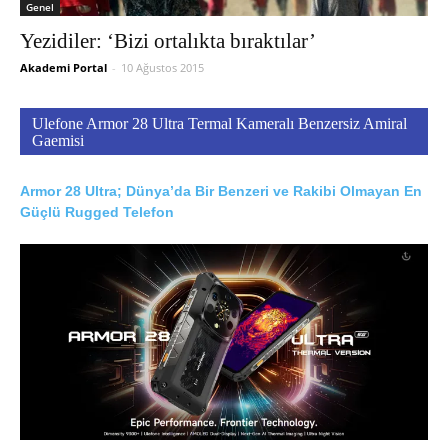
Genel
Yezidiler: ‘Bizi ortalıkta bıraktılar’
Akademi Portal
-
10 Ağustos 2015
Ulefone Armor 28 Ultra Termal Kameralı Benzersiz Amiral
Gaemisi
Armor 28 Ultra; Dünya’da Bir Benzeri ve Rakibi Olmayan En
Güçlü Rugged Telefon