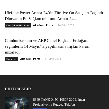
Ulefone Power Armor 24’ün Türkiye Ön Satışları Başladı
Dünyanın En Sağlam telefonu Armor 24...
Akademi Portal
-
16 Ekim 2023
Öne Çıkan Haberler
Cumhurbaşkanı ve AKP Genel Başkanı Erdoğan,
seçimlerin 14 Mayıs’ta yapılmasına ilişkin kararı
imzaladı
Akademi Portal
-
11 Mart 2023
Haberler
EDITÖR ALIR
8849 TANK X 5G 1080P 220 Lümen
Projeksiyonlu Rugged Telefon