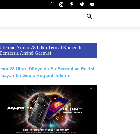
Ulefone Armor 28 Ultra Termal Kameralı
Benzersiz Amiral Gaemisi
mor 28 Ultra; Dünya’da Bir Benzeri ve Rakibi
lmayan En Güçlü Rugged Telefon