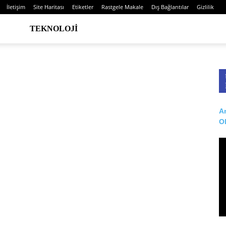
İletişim
Site Haritası
Etiketler
Rastgele Makale
Dış Bağlantılar
Gizlilik
TEKNOLOJI
Ar
O