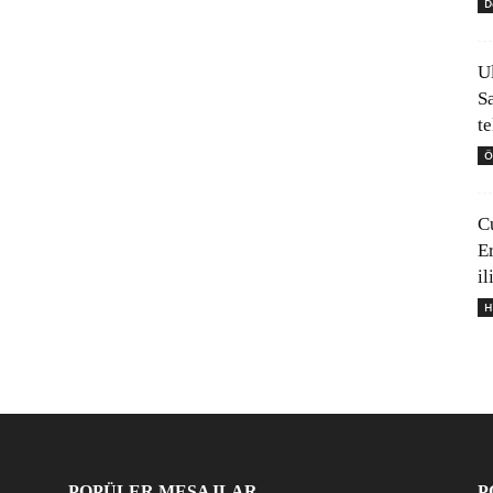
D
U
S
t
Ö
C
E
il
H
POPÜLER MESAJLAR
P