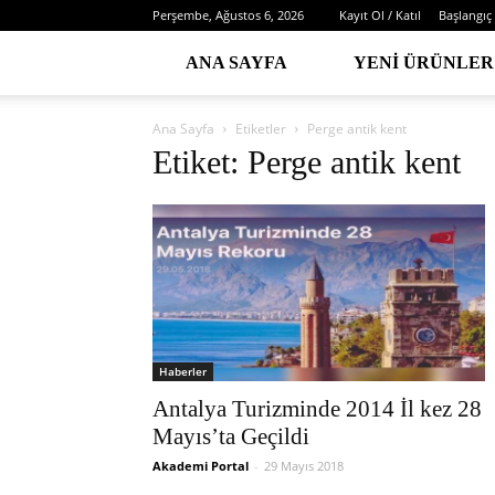
Perşembe, Ağustos 6, 2026
Kayıt Ol / Katıl
Başlangıç
ANA SAYFA
YENI ÜRÜNLER
Ana Sayfa
Etiketler
Perge antik kent
Etiket: Perge antik kent
Haberler
Antalya Turizminde 2014 İl kez 28
Mayıs’ta Geçildi
Akademi Portal
-
29 Mayıs 2018