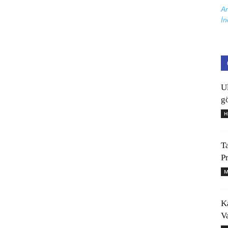
Ar
İn
U
gö
H
T
P
M
K
V