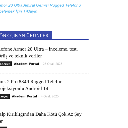
mor 28 Ultra Amiral Gemisi Rugged Telefonu
celemek İçin
Tıklayın
ÖNE ÇIKAN ÜRÜNLER
lefone Armor 28 Ultra – inceleme, test,
rüş ve teknik veriler
Akademi Portal
-
26 Ocak 2025
aberler
ank 2 Pro 8849 Rugged Telefon
rojeksiyonlu Android 14
Akademi Portal
-
4 Ocak 2025
anşet
alp Kırıklığından Daha Kötü Çok Az Şey
ar