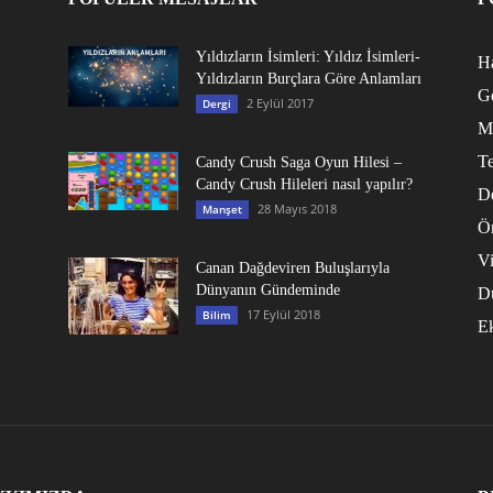
Yıldızların İsimleri: Yıldız İsimleri-
Ha
Yıldızların Burçlara Göre Anlamları
G
2 Eylül 2017
Dergi
M
Te
Candy Crush Saga Oyun Hilesi –
Candy Crush Hileleri nasıl yapılır?
D
28 Mayıs 2018
Manşet
Ö
V
Canan Dağdeviren Buluşlarıyla
Dünyanın Gündeminde
D
17 Eylül 2018
Bilim
E