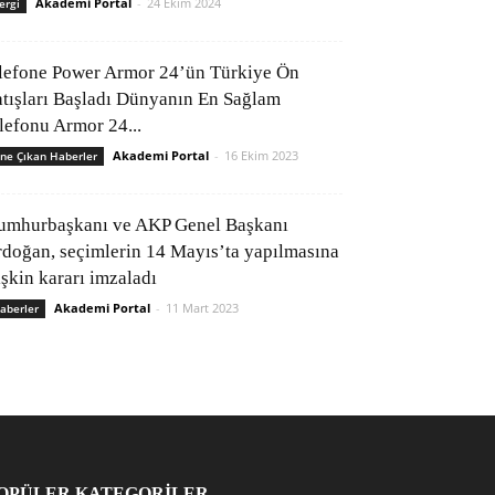
Akademi Portal
-
24 Ekim 2024
ergi
lefone Power Armor 24’ün Türkiye Ön
atışları Başladı Dünyanın En Sağlam
elefonu Armor 24...
Akademi Portal
-
16 Ekim 2023
ne Çıkan Haberler
umhurbaşkanı ve AKP Genel Başkanı
rdoğan, seçimlerin 14 Mayıs’ta yapılmasına
işkin kararı imzaladı
Akademi Portal
-
11 Mart 2023
aberler
OPÜLER KATEGORİLER