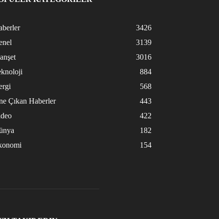
berler
3426
enel
3139
anşet
3016
knoloji
884
ergi
568
ne Çıkan Haberler
443
ideo
422
ünya
182
konomi
154