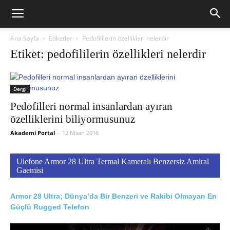
Ana Sayfa
Etiketler
Pedofililerin özellikleri nelerdir
Etiket: pedofililerin özellikleri nelerdir
Dergi
Pedofilleri normal insanlardan ayıran
özelliklerini biliyormusunuz
Akademi Portal
-
12 Nisan 2016
Ulefone Armor 28 Ultra Termal Kameralı Benzersiz Amiral
Gaemisi
Armor 28 Ultra; Dünya’da Bir Benzeri ve Rakibi Olmayan En
Güçlü Rugged Telefon