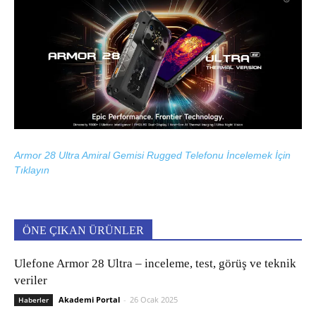
Armor 28 Ultra Amiral Gemisi Rugged Telefonu İncelemek İçin
Tıklayın
ÖNE ÇIKAN ÜRÜNLER
Ulefone Armor 28 Ultra – inceleme, test, görüş ve teknik
veriler
Akademi Portal
-
26 Ocak 2025
Haberler