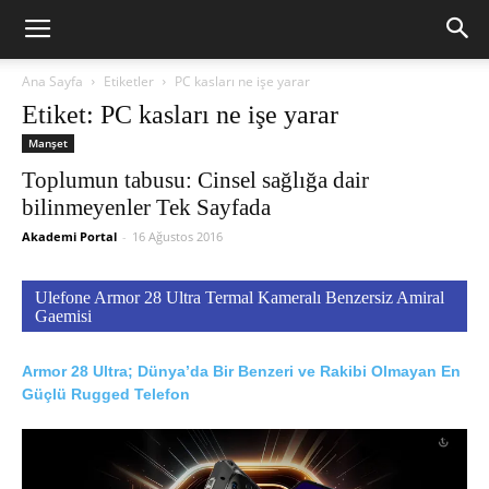
Ana Sayfa
Etiketler
PC kasları ne işe yarar
Etiket: PC kasları ne işe yarar
Manşet
Toplumun tabusu: Cinsel sağlığa dair
bilinmeyenler Tek Sayfada
Akademi Portal
-
16 Ağustos 2016
Ulefone Armor 28 Ultra Termal Kameralı Benzersiz Amiral
Gaemisi
Armor 28 Ultra; Dünya’da Bir Benzeri ve Rakibi Olmayan En
Güçlü Rugged Telefon