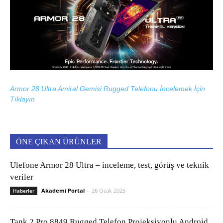
Armor 28 Ultra Amiral Gemisi Rugged Telefonu İncelemek İçin
Tıklayın
ÖNE ÇIKAN ÜRÜNLER
Ulefone Armor 28 Ultra – inceleme, test, görüş ve teknik
veriler
Akademi Portal
-
26 Ocak 2025
Haberler
Tank 2 Pro 8849 Rugged Telefon Projeksiyonlu Android