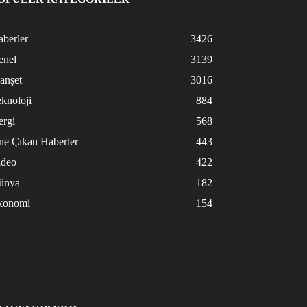
berler
3426
enel
3139
anşet
3016
knoloji
884
ergi
568
ne Çıkan Haberler
443
ideo
422
ünya
182
konomi
154