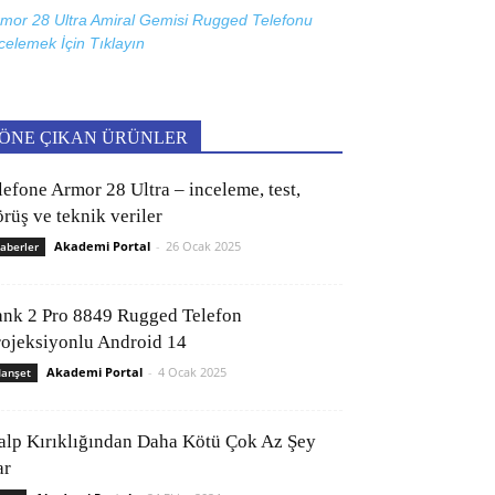
mor 28 Ultra Amiral Gemisi Rugged Telefonu
celemek İçin
Tıklayın
ÖNE ÇIKAN ÜRÜNLER
lefone Armor 28 Ultra – inceleme, test,
rüş ve teknik veriler
Akademi Portal
-
26 Ocak 2025
aberler
ank 2 Pro 8849 Rugged Telefon
rojeksiyonlu Android 14
Akademi Portal
-
4 Ocak 2025
anşet
alp Kırıklığından Daha Kötü Çok Az Şey
ar