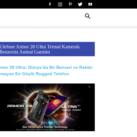
Ulefone Armor 28 Ultra Termal Kameralı
Benzersiz Amiral Gaemisi
mor 28 Ultra; Dünya’da Bir Benzeri ve Rakibi
lmayan En Güçlü Rugged Telefon