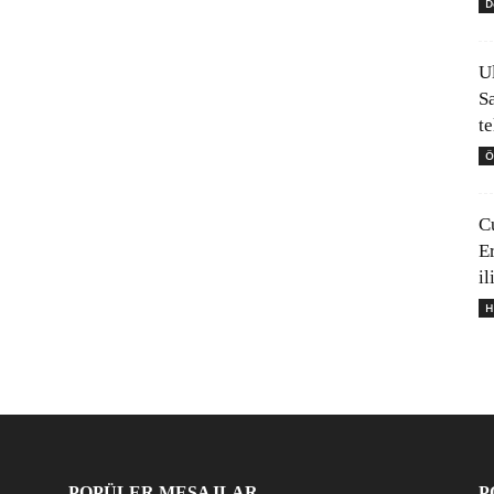
D
U
S
t
Ö
C
E
il
H
POPÜLER MESAJLAR
P