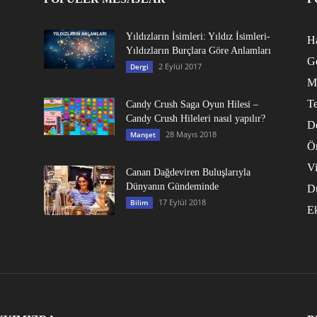
Yıldızların İsimleri: Yıldız İsimleri-
Ha
Yıldızların Burçlara Göre Anlamları
G
2 Eylül 2017
Dergi
M
Te
Candy Crush Saga Oyun Hilesi –
Candy Crush Hileleri nasıl yapılır?
D
28 Mayıs 2018
Manşet
Ö
V
Canan Dağdeviren Buluşlarıyla
Dünyanın Gündeminde
D
17 Eylül 2018
Bilim
E