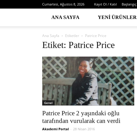
Cumartesi, Ağustos 8, 2026
Kayıt Ol / Katıl
Başlangıç
ANA SAYFA
YENI ÜRÜNLER
Ana Sayfa
Etiketler
Patrice Price
Etiket: Patrice Price
Genel
Patrice Price 2 yaşındaki oğlu
tarafından vurularak can verdi
Akademi Portal
-
28 Nisan 2016