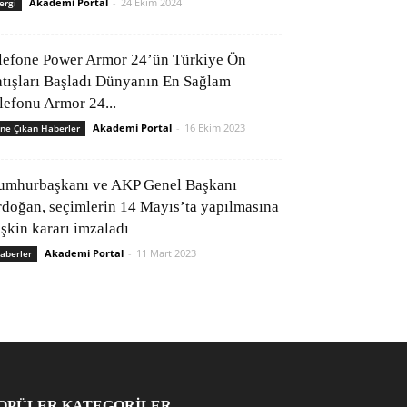
Akademi Portal
-
24 Ekim 2024
ergi
lefone Power Armor 24’ün Türkiye Ön
atışları Başladı Dünyanın En Sağlam
elefonu Armor 24...
Akademi Portal
-
16 Ekim 2023
ne Çıkan Haberler
umhurbaşkanı ve AKP Genel Başkanı
rdoğan, seçimlerin 14 Mayıs’ta yapılmasına
işkin kararı imzaladı
Akademi Portal
-
11 Mart 2023
aberler
OPÜLER KATEGORİLER