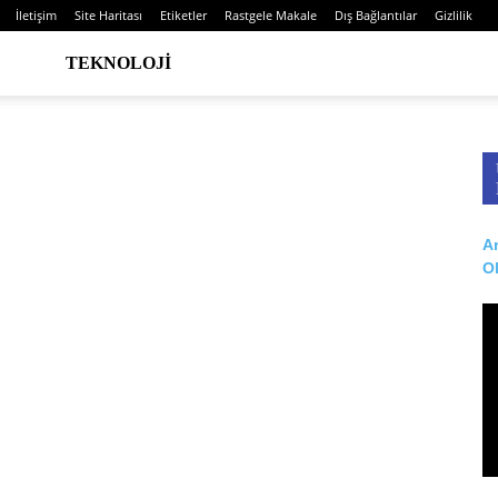
İletişim
Site Haritası
Etiketler
Rastgele Makale
Dış Bağlantılar
Gizlilik
TEKNOLOJI
Ar
O