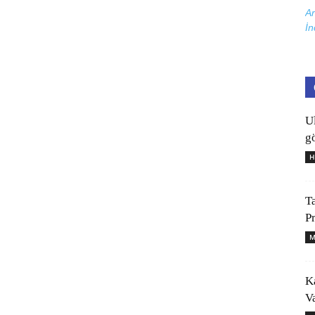
Ar
İn
U
gö
H
T
P
M
K
V