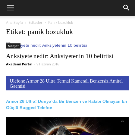
Ana Sayfa
Etiketler
Panik bozukluk
Etiket: panik bozukluk
Manşet
Anksiyete nedir: Anksiyetenin 10 belirtisi
Akademi Portal
-
9 Haziran 2016
Ulefone Armor 28 Ultra Termal Kameralı Benzersiz Amiral
Gaemisi
Armor 28 Ultra; Dünya’da Bir Benzeri ve Rakibi Olmayan En
Güçlü Rugged Telefon