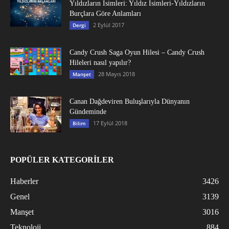
Yıldızların İsimleri: Yıldız İsimleri-Yıldızların
Burçlara Göre Anlamları
2 Eylül 2017
Dergi
Candy Crush Saga Oyun Hilesi – Candy Crush
Hileleri nasıl yapılır?
28 Mayıs 2018
Manşet
Canan Dağdeviren Buluşlarıyla Dünyanın
Gündeminde
17 Eylül 2018
Bilim
POPÜLER KATEGORİLER
Haberler
3426
Genel
3139
Manşet
3016
Teknoloji
884