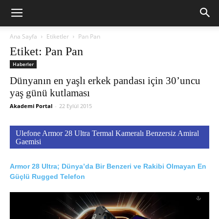
Ana Sayfa
Etiketler
Pan Pan
Etiket: Pan Pan
Haberler
Dünyanın en yaşlı erkek pandası için 30’uncu
yaş günü kutlaması
Akademi Portal
-
22 Eylül 2015
Ulefone Armor 28 Ultra Termal Kameralı Benzersiz Amiral
Gaemisi
Armor 28 Ultra; Dünya’da Bir Benzeri ve Rakibi Olmayan En
Güçlü Rugged Telefon