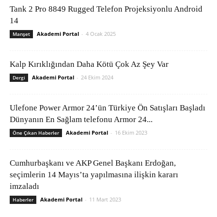
Tank 2 Pro 8849 Rugged Telefon Projeksiyonlu Android
14
Akademi Portal
-
4 Ocak 2025
Manşet
Kalp Kırıklığından Daha Kötü Çok Az Şey Var
Akademi Portal
-
24 Ekim 2024
Dergi
Ulefone Power Armor 24’ün Türkiye Ön Satışları Başladı
Dünyanın En Sağlam telefonu Armor 24...
Akademi Portal
-
16 Ekim 2023
Öne Çıkan Haberler
Cumhurbaşkanı ve AKP Genel Başkanı Erdoğan,
seçimlerin 14 Mayıs’ta yapılmasına ilişkin kararı
imzaladı
Akademi Portal
-
11 Mart 2023
Haberler