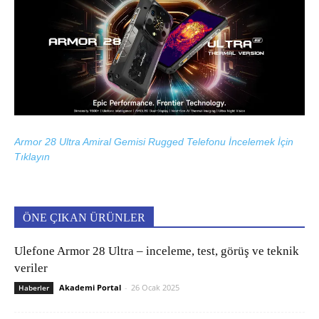
Armor 28 Ultra Amiral Gemisi Rugged Telefonu İncelemek İçin
Tıklayın
ÖNE ÇIKAN ÜRÜNLER
Ulefone Armor 28 Ultra – inceleme, test, görüş ve teknik
veriler
Akademi Portal
-
26 Ocak 2025
Haberler