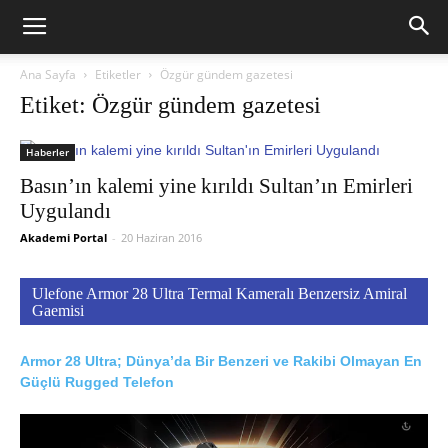
Ana Sayfa
Etiketler
Özgür gündem gazetesi
Etiket: Özgür gündem gazetesi
Haberler
Basın’ın kalemi yine kırıldı Sultan’ın Emirleri
Uygulandı
Akademi Portal
-
20 Haziran 2016
Ulefone Armor 28 Ultra Termal Kameralı Benzersiz Amiral
Gaemisi
Armor 28 Ultra; Dünya’da Bir Benzeri ve Rakibi Olmayan En
Güçlü Rugged Telefon