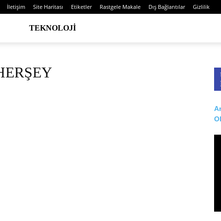
İletişim
Site Haritası
Etiketler
Rastgele Makale
Dış Bağlantılar
Gizlilik
TEKNOLOJI
 HERŞEY
Ar
O