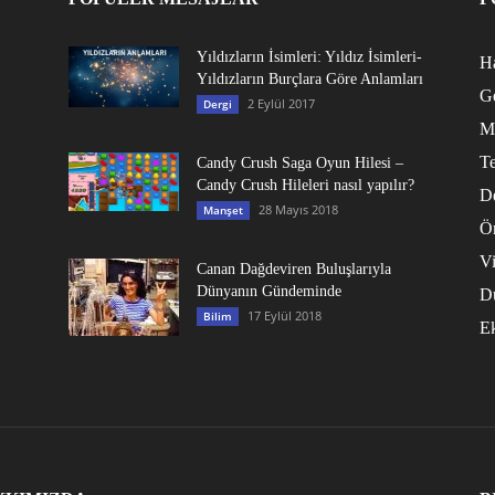
Yıldızların İsimleri: Yıldız İsimleri-
Ha
Yıldızların Burçlara Göre Anlamları
G
2 Eylül 2017
Dergi
M
Te
Candy Crush Saga Oyun Hilesi –
Candy Crush Hileleri nasıl yapılır?
D
28 Mayıs 2018
Manşet
Ö
V
Canan Dağdeviren Buluşlarıyla
Dünyanın Gündeminde
D
17 Eylül 2018
Bilim
E