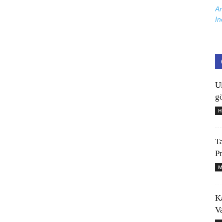
Ar
İn
U
gö
H
T
P
M
K
V