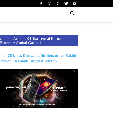
Ulefone Armor 28 Ultra Termal Kameralı
Benzersiz Amiral Gaemisi
mor 28 Ultra; Dünya’da Bir Benzeri ve Rakibi
lmayan En Güçlü Rugged Telefon