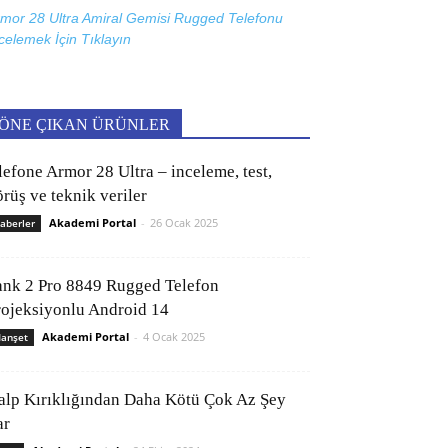
mor 28 Ultra Amiral Gemisi Rugged Telefonu
celemek İçin
Tıklayın
ÖNE ÇIKAN ÜRÜNLER
lefone Armor 28 Ultra – inceleme, test,
rüş ve teknik veriler
Akademi Portal
-
26 Ocak 2025
aberler
ank 2 Pro 8849 Rugged Telefon
rojeksiyonlu Android 14
Akademi Portal
-
4 Ocak 2025
anşet
alp Kırıklığından Daha Kötü Çok Az Şey
ar