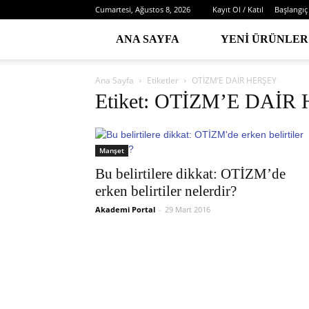
Cumartesi, Ağustos 8, 2026
Kayıt Ol / Katıl
Başlangıç
ANA SAYFA
YENI ÜRÜNLER
Ana Sayfa
Etiketler
OTİZM’E DAİR HERŞEY
Etiket: OTİZM’E DAİR
Manşet
Bu belirtilere dikkat: OTİZM’de
erken belirtiler nelerdir?
Akademi Portal
-
29 Mart 2016