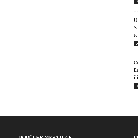
D
U
S
t
Ö
C
E
il
H
POPÜLER MESAJLAR
P