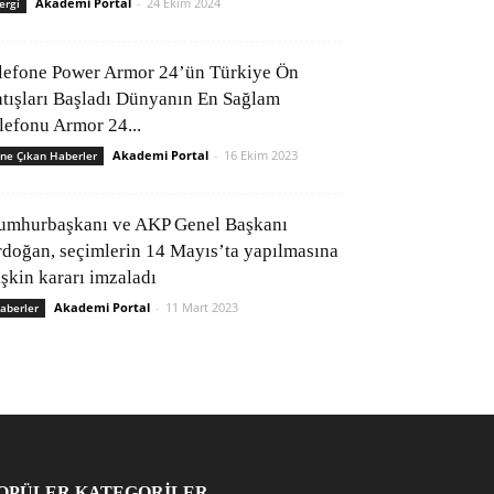
Akademi Portal
-
24 Ekim 2024
ergi
lefone Power Armor 24’ün Türkiye Ön
atışları Başladı Dünyanın En Sağlam
elefonu Armor 24...
Akademi Portal
-
16 Ekim 2023
ne Çıkan Haberler
umhurbaşkanı ve AKP Genel Başkanı
rdoğan, seçimlerin 14 Mayıs’ta yapılmasına
işkin kararı imzaladı
Akademi Portal
-
11 Mart 2023
aberler
OPÜLER KATEGORİLER