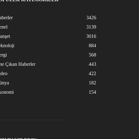
berler
3426
enel
3139
anşet
3016
knoloji
884
ergi
568
ne Çıkan Haberler
443
ideo
422
ünya
182
konomi
154