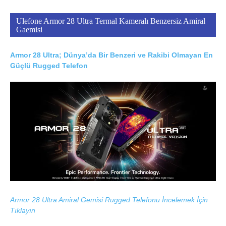
Ulefone Armor 28 Ultra Termal Kameralı Benzersiz Amiral
Gaemisi
Armor 28 Ultra; Dünya’da Bir Benzeri ve Rakibi Olmayan En
Güçlü Rugged Telefon
Armor 28 Ultra Amiral Gemisi Rugged Telefonu İncelemek İçin
Tıklayın