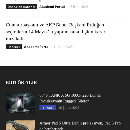
Akademi Portal
-
16 Ekim 2023
Öne Çıkan Haberler
Cumhurbaşkanı ve AKP Genel Başkanı Erdoğan,
seçimlerin 14 Mayıs’ta yapılmasına ilişkin kararı
imzaladı
Akademi Portal
-
11 Mart 2023
Haberler
EDITÖR ALIR
8849 TANK X 5G 1080P 220 Lümen
Projeksiyonlu Rugged Telefon
26 Şubat 2026
Teknoloji
Armor Pad 5 Ultra Dahili projeksiyon, Pad 5 Pro
da beraberinde...