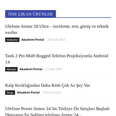
ÖNE ÇIKAN ÜRÜNLER
Ulefone Armor 28 Ultra – inceleme, test, görüş ve teknik
veriler
Akademi Portal
-
26 Ocak 2025
Haberler
Tank 2 Pro 8849 Rugged Telefon Projeksiyonlu Android
14
Akademi Portal
-
4 Ocak 2025
Manşet
Kalp Kırıklığından Daha Kötü Çok Az Şey Var
Akademi Portal
-
24 Ekim 2024
Dergi
Ulefone Power Armor 24’ün Türkiye Ön Satışları Başladı
Dünyanın En Sağlam telefonu Armor 24...