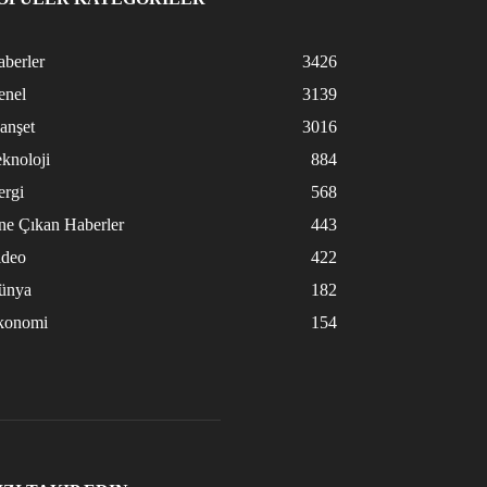
berler
3426
enel
3139
anşet
3016
knoloji
884
ergi
568
ne Çıkan Haberler
443
ideo
422
ünya
182
konomi
154