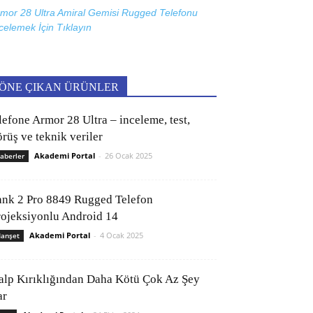
mor 28 Ultra Amiral Gemisi Rugged Telefonu
celemek İçin
Tıklayın
ÖNE ÇIKAN ÜRÜNLER
lefone Armor 28 Ultra – inceleme, test,
rüş ve teknik veriler
Akademi Portal
-
26 Ocak 2025
aberler
ank 2 Pro 8849 Rugged Telefon
rojeksiyonlu Android 14
Akademi Portal
-
4 Ocak 2025
anşet
alp Kırıklığından Daha Kötü Çok Az Şey
ar