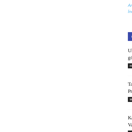
Ar
İn
U
gö
H
T
P
M
K
V