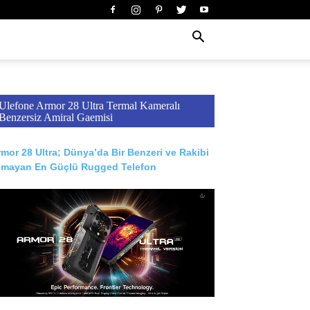
Ulefone Armor 28 Ultra Termal Kameralı
Benzersiz Amiral Gaemisi
mor 28 Ultra; Dünya’da Bir Benzeri ve Rakibi
lmayan En Güçlü Rugged Telefon