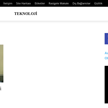
İletişim
Site Haritası
Etiketler
Rastgele Makale
Dış Bağlantılar
Gizlilik
TEKNOLOJI
Ar
O
i