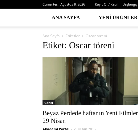
Cumartesi, Ağustos 8, 2026
Kayıt Ol / Katıl
Başlangıç
ANA SAYFA
YENI ÜRÜNLER
Ana Sayfa
Etiketler
Oscar töreni
Etiket: Oscar töreni
Genel
Beyaz Perdede haftanın Yeni Filmler
29 Nisan
Akademi Portal
-
29 Nisan 2016