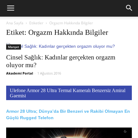
Ana Sayfa
Etiketler
Orgazm Hakkında Bilgiler
Etiket: Orgazm Hakkında Bilgiler
Manşet
Cinsel Sağlık: Kadınlar gerçekten orgazm
oluyor mu?
Akademi Portal
-
1 Ağustos 2016
Ulefone Armor 28 Ultra Termal Kameralı Benzersiz Amiral
Gaemisi
Armor 28 Ultra; Dünya’da Bir Benzeri ve Rakibi Olmayan En
Güçlü Rugged Telefon