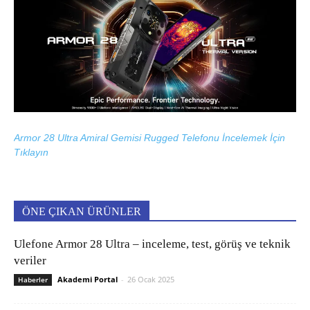
Armor 28 Ultra Amiral Gemisi Rugged Telefonu İncelemek İçin
Tıklayın
ÖNE ÇIKAN ÜRÜNLER
Ulefone Armor 28 Ultra – inceleme, test, görüş ve teknik
veriler
Akademi Portal
-
26 Ocak 2025
Haberler