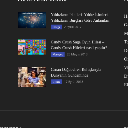
Yıldızların İsimleri: Yıldız İsimleri-
Ha
Yıldızların Burçlara Göre Anlamları
G
2 Eylül 2017
Dergi
M
Te
Candy Crush Saga Oyun Hilesi –
Candy Crush Hileleri nasıl yapılır?
D
28 Mayıs 2018
Manşet
Ö
V
Canan Dağdeviren Buluşlarıyla
Dünyanın Gündeminde
D
17 Eylül 2018
Bilim
E