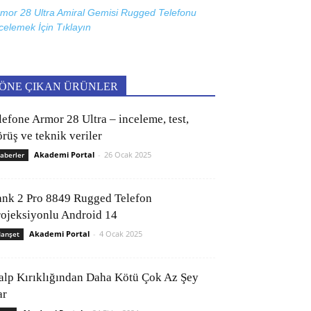
mor 28 Ultra Amiral Gemisi Rugged Telefonu
celemek İçin
Tıklayın
ÖNE ÇIKAN ÜRÜNLER
lefone Armor 28 Ultra – inceleme, test,
rüş ve teknik veriler
Akademi Portal
-
26 Ocak 2025
aberler
ank 2 Pro 8849 Rugged Telefon
rojeksiyonlu Android 14
Akademi Portal
-
4 Ocak 2025
anşet
alp Kırıklığından Daha Kötü Çok Az Şey
ar