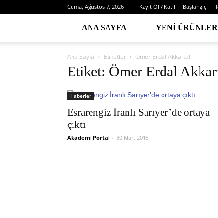
Cuma, Ağustos 7, 2026
Kayıt Ol / Katıl
Başlangıç
İ
ANA SAYFA
YENI ÜRÜNLER
Ana Sayfa
Etiketler
Ömer Erdal Akkartal
Etiket: Ömer Erdal Akkar
Haberler
Esrarengiz İranlı Sarıyer’de ortaya
çıktı
Akademi Portal
-
30 Mart 2016