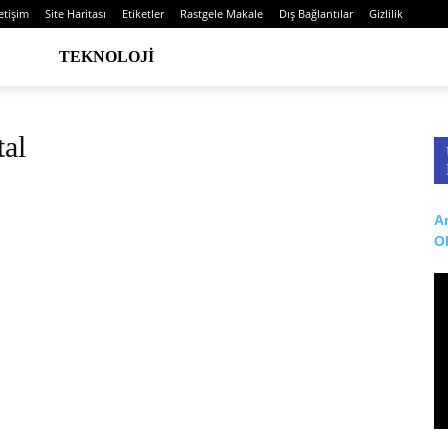
letişim
Site Haritası
Etiketler
Rastgele Makale
Dış Bağlantılar
Gizlilik
TEKNOLOJI
tal
Ar
O