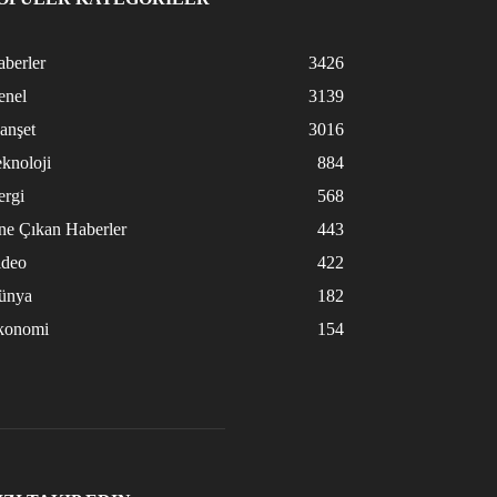
berler
3426
enel
3139
anşet
3016
knoloji
884
ergi
568
ne Çıkan Haberler
443
ideo
422
ünya
182
konomi
154