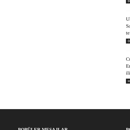
D
U
S
t
Ö
C
E
il
H
POPÜLER MESAJLAR
P