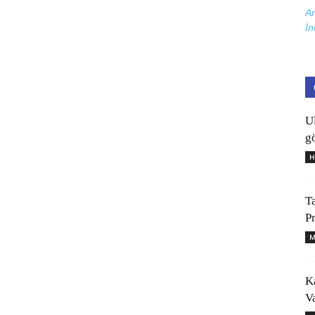
Ar
İn
U
gö
H
T
P
M
K
V