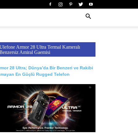
Ulefone Armor 28 Ultra Termal Kameralı
Benzersiz Amiral Gaemisi
mor 28 Ultra; Dünya’da Bir Benzeri ve Rakibi
lmayan En Güçlü Rugged Telefon