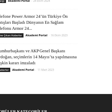
Akademi Portal
-
24 Ekim 2024
ergi
lefone Power Armor 24’ün Türkiye Ön
atışları Başladı Dünyanın En Sağlam
elefonu Armor 24...
Akademi Portal
-
16 Ekim 2023
ne Çıkan Haberler
umhurbaşkanı ve AKP Genel Başkanı
rdoğan, seçimlerin 14 Mayıs’ta yapılmasına
işkin kararı imzaladı
Akademi Portal
-
11 Mart 2023
aberler
OPÜLER KATEGORİLER