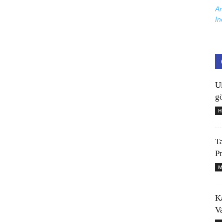
Ar
İn
U
gö
H
T
P
M
K
V