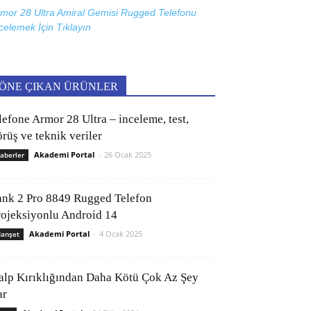
mor 28 Ultra Amiral Gemisi Rugged Telefonu
celemek İçin
Tıklayın
ÖNE ÇIKAN ÜRÜNLER
lefone Armor 28 Ultra – inceleme, test,
rüş ve teknik veriler
Akademi Portal
-
26 Ocak 2025
aberler
ank 2 Pro 8849 Rugged Telefon
rojeksiyonlu Android 14
Akademi Portal
-
4 Ocak 2025
anşet
alp Kırıklığından Daha Kötü Çok Az Şey
ar