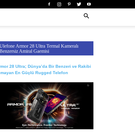
Ulefone Armor 28 Ultra Termal Kameralı
Benzersiz Amiral Gaemisi
mor 28 Ultra; Dünya’da Bir Benzeri ve Rakibi
lmayan En Güçlü Rugged Telefon