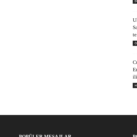
D
U
S
t
Ö
C
E
il
H
POPÜLER MESAJLAR
P