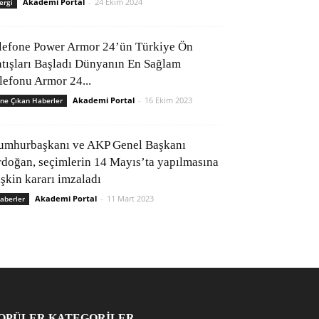
Akademi Portal
-
24 Ekim 2024
ergi
lefone Power Armor 24’ün Türkiye Ön
atışları Başladı Dünyanın En Sağlam
elefonu Armor 24...
Akademi Portal
-
16 Ekim 2023
ne Çıkan Haberler
umhurbaşkanı ve AKP Genel Başkanı
rdoğan, seçimlerin 14 Mayıs’ta yapılmasına
işkin kararı imzaladı
Akademi Portal
-
11 Mart 2023
aberler
OPÜLER KATEGORİLER