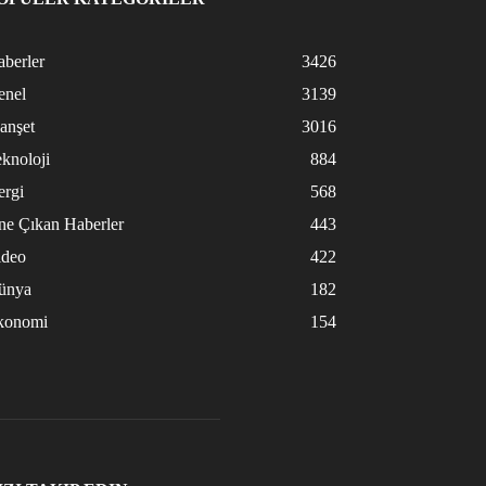
berler
3426
enel
3139
anşet
3016
knoloji
884
ergi
568
ne Çıkan Haberler
443
ideo
422
ünya
182
konomi
154