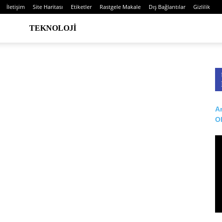
İletişim
Site Haritası
Etiketler
Rastgele Makale
Dış Bağlantılar
Gizlilik
TEKNOLOJI
Ar
O