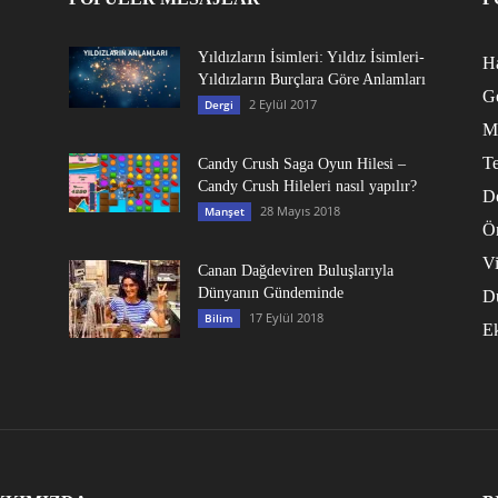
Yıldızların İsimleri: Yıldız İsimleri-
Ha
Yıldızların Burçlara Göre Anlamları
G
2 Eylül 2017
Dergi
M
Te
Candy Crush Saga Oyun Hilesi –
Candy Crush Hileleri nasıl yapılır?
D
28 Mayıs 2018
Manşet
Ö
V
Canan Dağdeviren Buluşlarıyla
Dünyanın Gündeminde
D
17 Eylül 2018
Bilim
E