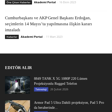
Akademi Portal
-
16 Ekim 2023
Öne Çıkan Haberler
Cumhurbaşkanı ve AKP Genel Başkanı Erdoğan,
seçimlerin 14 Mayıs’ta yapılmasına ilişkin kararı
imzaladı
Akademi Portal
-
11 Mart 2023
Haberler
EDITÖR ALIR
8849 TANK X 5G 1080P 220 Lümen
Projeksiyonlu Rugged Telefon
26 Şubat 2026
Teknoloji
Armor Pad 5 Ultra Dahili projeksiyon, Pad 5 Pro
da beraberinde...