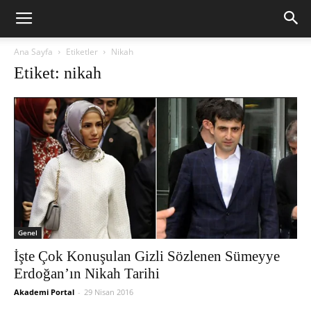
Ana Sayfa
Etiketler
Nikah
Etiket: nikah
Genel
İşte Çok Konuşulan Gizli Sözlenen Sümeyye
Erdoğan’ın Nikah Tarihi
Akademi Portal
-
29 Nisan 2016