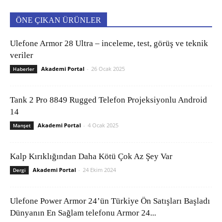
ÖNE ÇIKAN ÜRÜNLER
Ulefone Armor 28 Ultra – inceleme, test, görüş ve teknik
veriler
Akademi Portal
-
26 Ocak 2025
Haberler
Tank 2 Pro 8849 Rugged Telefon Projeksiyonlu Android
14
Akademi Portal
-
4 Ocak 2025
Manşet
Kalp Kırıklığından Daha Kötü Çok Az Şey Var
Akademi Portal
-
24 Ekim 2024
Dergi
Ulefone Power Armor 24’ün Türkiye Ön Satışları Başladı
Dünyanın En Sağlam telefonu Armor 24...