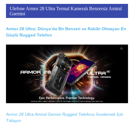
Ulefone Armor 28 Ultra Termal Kameralı Benzersiz Amiral
Gaemisi
Armor 28 Ultra; Dünya’da Bir Benzeri ve Rakibi Olmayan En
Güçlü Rugged Telefon
Armor 28 Ultra Amiral Gemisi Rugged Telefonu İncelemek İçin
Tıklayın