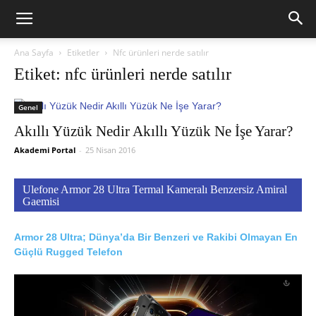
Ana Sayfa
Etiketler
Nfc ürünleri nerde satılır
Etiket: nfc ürünleri nerde satılır
Genel
Akıllı Yüzük Nedir Akıllı Yüzük Ne İşe Yarar?
Akademi Portal
-
25 Nisan 2016
Ulefone Armor 28 Ultra Termal Kameralı Benzersiz Amiral
Gaemisi
Armor 28 Ultra; Dünya’da Bir Benzeri ve Rakibi Olmayan En
Güçlü Rugged Telefon