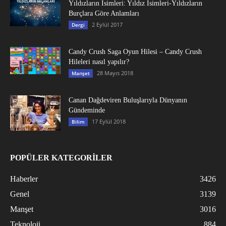
Yıldızların İsimleri: Yıldız İsimleri-Yıldızların
Burçlara Göre Anlamları
2 Eylül 2017
Dergi
Candy Crush Saga Oyun Hilesi – Candy Crush
Hileleri nasıl yapılır?
28 Mayıs 2018
Manşet
Canan Dağdeviren Buluşlarıyla Dünyanın
Gündeminde
17 Eylül 2018
Bilim
POPÜLER KATEGORİLER
Haberler
3426
Genel
3139
Manşet
3016
Teknoloji
884