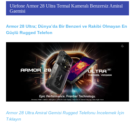
Ulefone Armor 28 Ultra Termal Kameralı Benzersiz Amiral
Gaemisi
Armor 28 Ultra; Dünya’da Bir Benzeri ve Rakibi Olmayan En
Güçlü Rugged Telefon
Armor 28 Ultra Amiral Gemisi Rugged Telefonu İncelemek İçin
Tıklayın