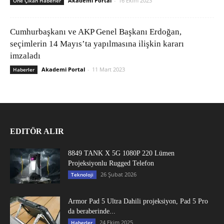
Akademi Portal
-
16 Ekim 2023
Öne Çıkan Haberler
Cumhurbaşkanı ve AKP Genel Başkanı Erdoğan,
seçimlerin 14 Mayıs’ta yapılmasına ilişkin kararı
imzaladı
Akademi Portal
-
11 Mart 2023
Haberler
EDITÖR ALIR
8849 TANK X 5G 1080P 220 Lümen
Projeksiyonlu Rugged Telefon
26 Şubat 2026
Teknoloji
Armor Pad 5 Ultra Dahili projeksiyon, Pad 5 Pro
da beraberinde...
24 Ekim 2025
Haberler