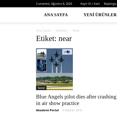
Cumartesi, Ağustos 8, 2026
Kayıt Ol / Katıl
Başlangıç
ANA SAYFA
YENI ÜRÜNLER
Ana Sayfa
Etiketler
Near
Etiket: near
Genel
Blue Angels pilot dies after crashing
in air show practice
Akademi Portal
-
3 Haziran 2016