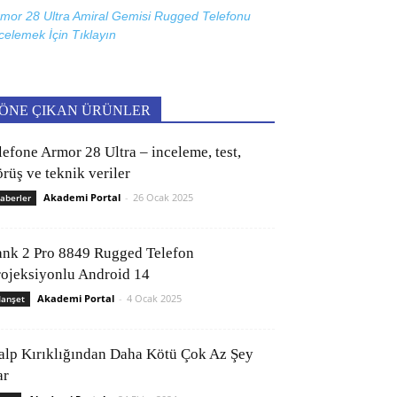
mor 28 Ultra Amiral Gemisi Rugged Telefonu
celemek İçin
Tıklayın
ÖNE ÇIKAN ÜRÜNLER
lefone Armor 28 Ultra – inceleme, test,
rüş ve teknik veriler
Akademi Portal
-
26 Ocak 2025
aberler
ank 2 Pro 8849 Rugged Telefon
rojeksiyonlu Android 14
Akademi Portal
-
4 Ocak 2025
anşet
alp Kırıklığından Daha Kötü Çok Az Şey
ar