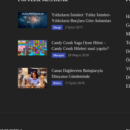
Yıldızların İsimleri: Yıldız İsimleri-
Ha
Yıldızların Burçlara Göre Anlamları
G
2 Eylül 2017
Dergi
M
Te
Candy Crush Saga Oyun Hilesi –
Candy Crush Hileleri nasıl yapılır?
D
28 Mayıs 2018
Manşet
Ö
V
Canan Dağdeviren Buluşlarıyla
Dünyanın Gündeminde
D
17 Eylül 2018
Bilim
E