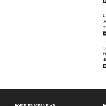
D
U
S
t
Ö
C
E
il
H
POPÜLER MESAJLAR
P