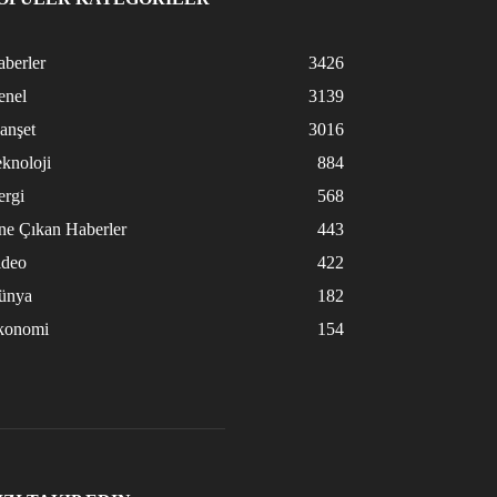
berler
3426
enel
3139
anşet
3016
knoloji
884
ergi
568
ne Çıkan Haberler
443
ideo
422
ünya
182
konomi
154