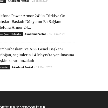
Akademi Portal
-
24 Ekim 2024
ergi
lefone Power Armor 24’ün Türkiye Ön
atışları Başladı Dünyanın En Sağlam
elefonu Armor 24...
Akademi Portal
-
16 Ekim 2023
ne Çıkan Haberler
umhurbaşkanı ve AKP Genel Başkanı
rdoğan, seçimlerin 14 Mayıs’ta yapılmasına
işkin kararı imzaladı
Akademi Portal
-
11 Mart 2023
aberler
OPÜLER KATEGORİLER