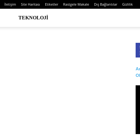
İletişim
Site Haritası
Etiketler
Rastgele Makale
Dış Bağlantılar
Gizlilik
TEKNOLOJI
Ar
O