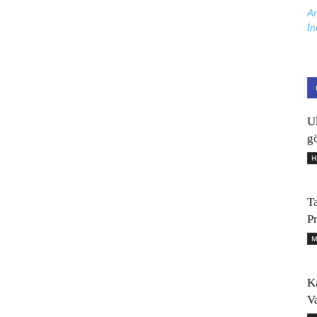
Ar
İn
U
gö
H
T
P
M
K
V