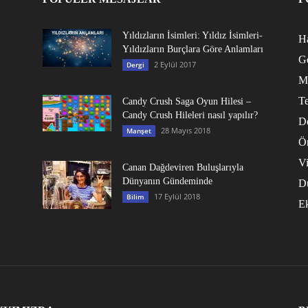
Yıldızların İsimleri: Yıldız İsimleri-
Ha
Yıldızların Burçlara Göre Anlamları
G
2 Eylül 2017
Dergi
M
Te
Candy Crush Saga Oyun Hilesi –
Candy Crush Hileleri nasıl yapılır?
D
28 Mayıs 2018
Manşet
Ö
V
Canan Dağdeviren Buluşlarıyla
Dünyanın Gündeminde
D
17 Eylül 2018
Bilim
E