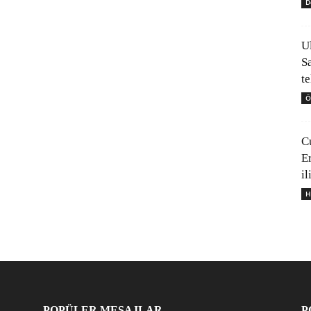
D
U
S
t
Ö
C
E
il
H
POPÜLER MESAJLAR
P