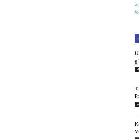
Ar
İn
U
gö
H
T
P
M
K
V