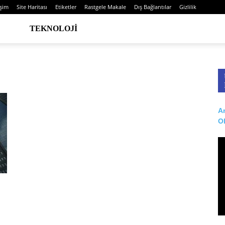
işim
Site Haritası
Etiketler
Rastgele Makale
Dış Bağlantılar
Gizlilik
TEKNOLOJI
Ar
O