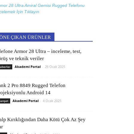
mor 28 Ultra Amiral Gemisi Rugged Telefonu
celemek İçin
Tıklayın
ÖNE ÇIKAN ÜRÜNLER
lefone Armor 28 Ultra – inceleme, test,
rüş ve teknik veriler
Akademi Portal
-
26 Ocak 2025
aberler
ank 2 Pro 8849 Rugged Telefon
rojeksiyonlu Android 14
Akademi Portal
-
4 Ocak 2025
anşet
alp Kırıklığından Daha Kötü Çok Az Şey
ar