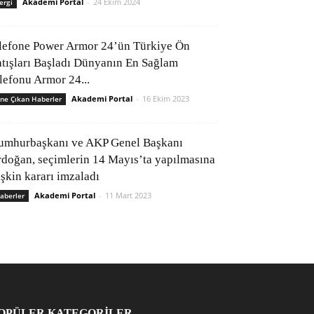
Akademi Portal
-
24 Ekim 2024
ergi
lefone Power Armor 24’ün Türkiye Ön
atışları Başladı Dünyanın En Sağlam
elefonu Armor 24...
Akademi Portal
-
16 Ekim 2023
ne Çıkan Haberler
umhurbaşkanı ve AKP Genel Başkanı
rdoğan, seçimlerin 14 Mayıs’ta yapılmasına
işkin kararı imzaladı
Akademi Portal
-
11 Mart 2023
aberler
OPÜLER KATEGORİLER