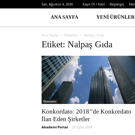
Salı, Ağustos 4, 2026
Kayıt Ol / Katıl
Başlangıç
İlet
ANA SAYFA
YENI ÜRÜNLER
Ana Sayfa
Etiketler
Nalpaş Gıda
Etiket: Nalpaş Gıda
Ekonomi
Konkordato: 2018’’de Konkordato
İlan Eden Şirketler
Akademi Portal
-
28 Eylül 2018