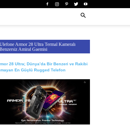
Ulefone Armor 28 Ultra Termal Kameralı
Benzersiz Amiral Gaemisi
mor 28 Ultra; Dünya’da Bir Benzeri ve Rakibi
lmayan En Güçlü Rugged Telefon