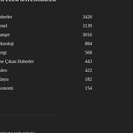
berler
3426
enel
3139
anşet
3016
knoloji
884
ergi
568
ne Çıkan Haberler
443
ideo
422
ünya
182
konomi
154