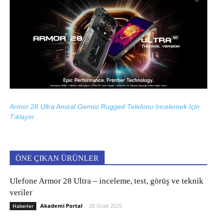
Armor 28 Ultra Amiral Gemisi Rugged Telefonu İncelemek İçin
Tıklayın
ÖNE ÇIKAN ÜRÜNLER
Ulefone Armor 28 Ultra – inceleme, test, görüş ve teknik
veriler
Akademi Portal
-
26 Ocak 2025
Haberler