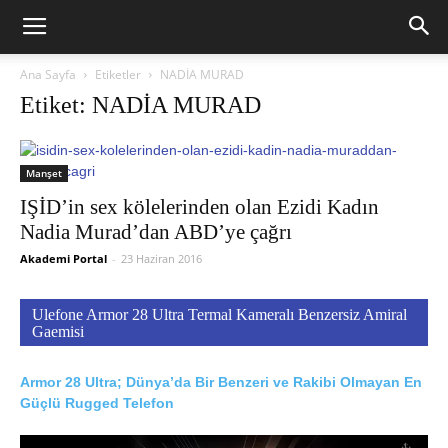
Ana Sayfa
Etiketler
NADİA MURAD
Etiket: NADİA MURAD
Manşet
IŞİD’in sex kölelerinden olan Ezidi Kadın
Nadia Murad’dan ABD’ye çağrı
Akademi Portal
-
23 Haziran 2016
Ulefone Armor 28 Ultra Termal Kameralı Benzersiz Amiral
Gaemisi
Armor 28 Ultra; Dünya’da Bir Benzeri ve Rakibi Olmayan En
Güçlü Rugged Telefon