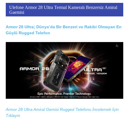
Ulefone Armor 28 Ultra Termal Kameralı Benzersiz Amiral
Gaemisi
Armor 28 Ultra; Dünya’da Bir Benzeri ve Rakibi Olmayan En
Güçlü Rugged Telefon
Armor 28 Ultra Amiral Gemisi Rugged Telefonu İncelemek İçin
Tıklayın