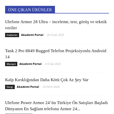
ÖNE ÇIKAN ÜRÜNLER
Ulefone Armor 28 Ultra – inceleme, test, görüş ve teknik
veriler
Akademi Portal
-
26 Ocak 2025
Haberler
Tank 2 Pro 8849 Rugged Telefon Projeksiyonlu Android
14
Akademi Portal
-
4 Ocak 2025
Manşet
Kalp Kırıklığından Daha Kötü Çok Az Şey Var
Akademi Portal
-
24 Ekim 2024
Dergi
Ulefone Power Armor 24’ün Türkiye Ön Satışları Başladı
Dünyanın En Sağlam telefonu Armor 24...