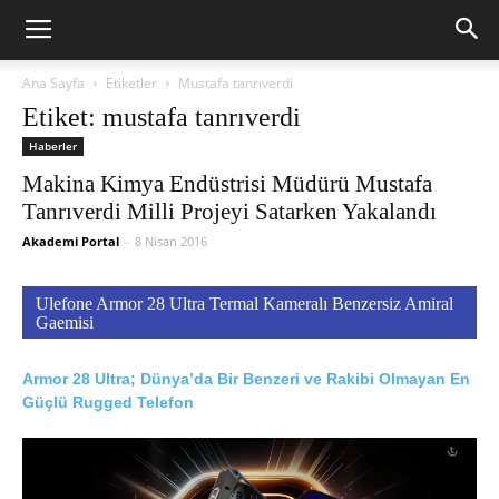
Ana Sayfa
Etiketler
Mustafa tanrıverdi
Etiket: mustafa tanrıverdi
Haberler
Makina Kimya Endüstrisi Müdürü Mustafa
Tanrıverdi Milli Projeyi Satarken Yakalandı
Akademi Portal
-
8 Nisan 2016
Ulefone Armor 28 Ultra Termal Kameralı Benzersiz Amiral
Gaemisi
Armor 28 Ultra; Dünya’da Bir Benzeri ve Rakibi Olmayan En
Güçlü Rugged Telefon