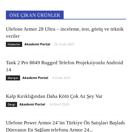
ÖNE ÇIKAN ÜRÜNLER
Ulefone Armor 28 Ultra – inceleme, test, görüş ve teknik
veriler
Akademi Portal
-
26 Ocak 2025
Haberler
Tank 2 Pro 8849 Rugged Telefon Projeksiyonlu Android
14
Akademi Portal
-
4 Ocak 2025
Manşet
Kalp Kırıklığından Daha Kötü Çok Az Şey Var
Akademi Portal
-
24 Ekim 2024
Dergi
Ulefone Power Armor 24’ün Türkiye Ön Satışları Başladı
Dünyanın En Sağlam telefonu Armor 24...