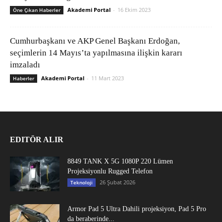
Akademi Portal
-
16 Ekim 2023
Öne Çıkan Haberler
Cumhurbaşkanı ve AKP Genel Başkanı Erdoğan,
seçimlerin 14 Mayıs’ta yapılmasına ilişkin kararı
imzaladı
Akademi Portal
-
11 Mart 2023
Haberler
EDITÖR ALIR
8849 TANK X 5G 1080P 220 Lümen
Projeksiyonlu Rugged Telefon
26 Şubat 2026
Teknoloji
Armor Pad 5 Ultra Dahili projeksiyon, Pad 5 Pro
da beraberinde...