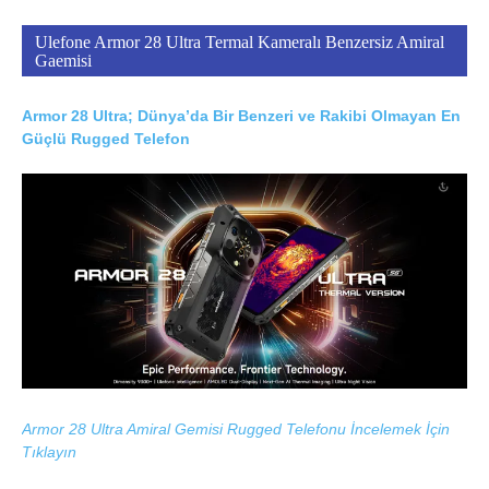
Ulefone Armor 28 Ultra Termal Kameralı Benzersiz Amiral
Gaemisi
Armor 28 Ultra; Dünya’da Bir Benzeri ve Rakibi Olmayan En
Güçlü Rugged Telefon
Armor 28 Ultra Amiral Gemisi Rugged Telefonu İncelemek İçin
Tıklayın