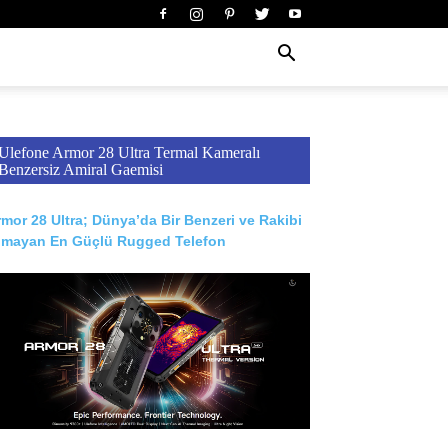
Ulefone Armor 28 Ultra Termal Kameralı
Benzersiz Amiral Gaemisi
mor 28 Ultra; Dünya’da Bir Benzeri ve Rakibi
lmayan En Güçlü Rugged Telefon