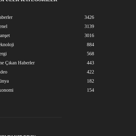
berler
3426
enel
3139
anşet
3016
knoloji
884
ergi
568
ne Çıkan Haberler
443
ideo
422
ünya
182
konomi
154