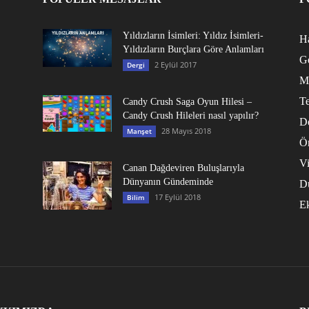
Yıldızların İsimleri: Yıldız İsimleri-
Ha
Yıldızların Burçlara Göre Anlamları
G
2 Eylül 2017
Dergi
M
Te
Candy Crush Saga Oyun Hilesi –
Candy Crush Hileleri nasıl yapılır?
D
28 Mayıs 2018
Manşet
Ö
V
Canan Dağdeviren Buluşlarıyla
Dünyanın Gündeminde
D
17 Eylül 2018
Bilim
E