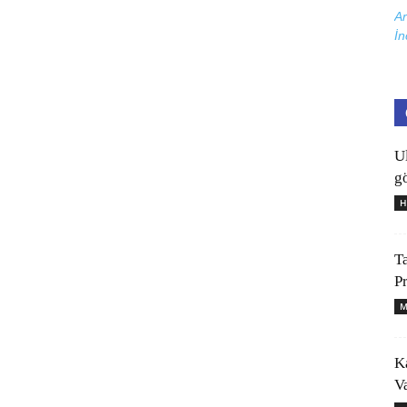
Ar
İn
U
gö
H
T
P
M
K
V