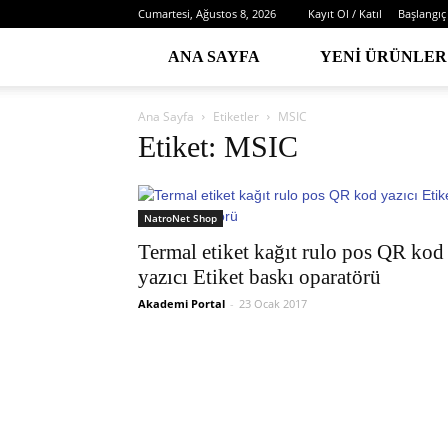
Cumartesi, Ağustos 8, 2026
Kayıt Ol / Katıl
Başlangıç
ANA SAYFA
YENI ÜRÜNLER
Ana Sayfa
Etiketler
MSIC
Etiket: MSIC
NatroNet Shop
Termal etiket kağıt rulo pos QR kod
yazıcı Etiket baskı oparatörü
Akademi Portal
-
23 Ocak 2017