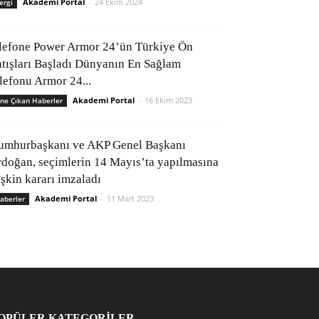
Akademi Portal
-
24 Ekim 2024
ergi
lefone Power Armor 24’ün Türkiye Ön
atışları Başladı Dünyanın En Sağlam
elefonu Armor 24...
Akademi Portal
-
16 Ekim 2023
ne Çıkan Haberler
umhurbaşkanı ve AKP Genel Başkanı
rdoğan, seçimlerin 14 Mayıs’ta yapılmasına
işkin kararı imzaladı
Akademi Portal
-
11 Mart 2023
aberler
OPÜLER KATEGORİLER