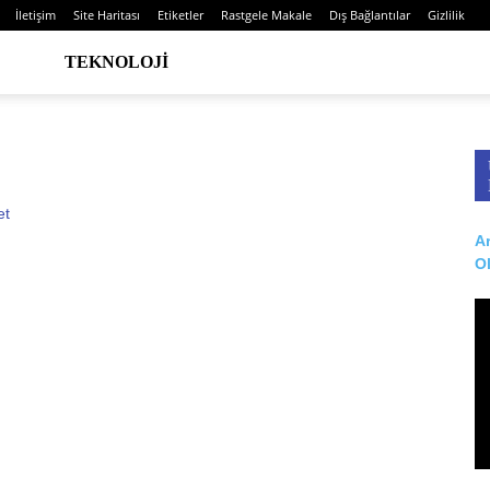
İletişim
Site Haritası
Etiketler
Rastgele Makale
Dış Bağlantılar
Gizlilik
TEKNOLOJI
Ar
O