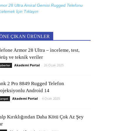
mor 28 Ultra Amiral Gemisi Rugged Telefonu
celemek İçin
Tıklayın
ÖNE ÇIKAN ÜRÜNLER
lefone Armor 28 Ultra – inceleme, test,
rüş ve teknik veriler
Akademi Portal
-
26 Ocak 2025
aberler
ank 2 Pro 8849 Rugged Telefon
rojeksiyonlu Android 14
Akademi Portal
-
4 Ocak 2025
anşet
alp Kırıklığından Daha Kötü Çok Az Şey
ar