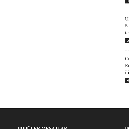
D
U
S
t
Ö
C
E
il
H
POPÜLER MESAJLAR
P