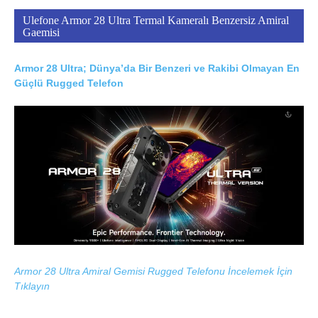
Ulefone Armor 28 Ultra Termal Kameralı Benzersiz Amiral
Gaemisi
Armor 28 Ultra; Dünya’da Bir Benzeri ve Rakibi Olmayan En
Güçlü Rugged Telefon
Armor 28 Ultra Amiral Gemisi Rugged Telefonu İncelemek İçin
Tıklayın