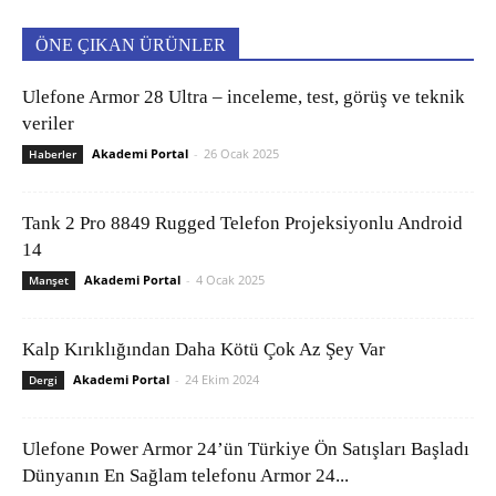
ÖNE ÇIKAN ÜRÜNLER
Ulefone Armor 28 Ultra – inceleme, test, görüş ve teknik
veriler
Akademi Portal
-
26 Ocak 2025
Haberler
Tank 2 Pro 8849 Rugged Telefon Projeksiyonlu Android
14
Akademi Portal
-
4 Ocak 2025
Manşet
Kalp Kırıklığından Daha Kötü Çok Az Şey Var
Akademi Portal
-
24 Ekim 2024
Dergi
Ulefone Power Armor 24’ün Türkiye Ön Satışları Başladı
Dünyanın En Sağlam telefonu Armor 24...