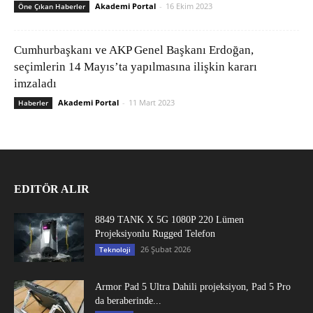
Akademi Portal
-
16 Ekim 2023
Öne Çıkan Haberler
Cumhurbaşkanı ve AKP Genel Başkanı Erdoğan,
seçimlerin 14 Mayıs’ta yapılmasına ilişkin kararı
imzaladı
Akademi Portal
-
11 Mart 2023
Haberler
EDITÖR ALIR
8849 TANK X 5G 1080P 220 Lümen
Projeksiyonlu Rugged Telefon
26 Şubat 2026
Teknoloji
Armor Pad 5 Ultra Dahili projeksiyon, Pad 5 Pro
da beraberinde...