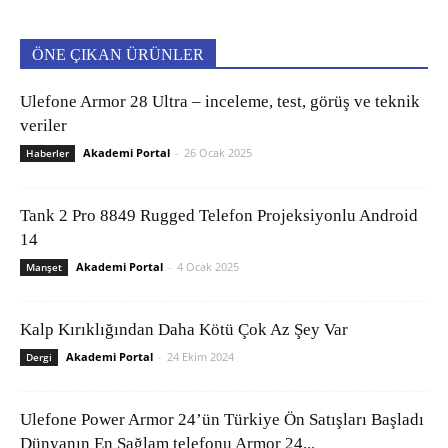
ÖNE ÇIKAN ÜRÜNLER
Ulefone Armor 28 Ultra – inceleme, test, görüş ve teknik
veriler
Akademi Portal
-
26 Ocak 2025
Haberler
Tank 2 Pro 8849 Rugged Telefon Projeksiyonlu Android
14
Akademi Portal
-
4 Ocak 2025
Manşet
Kalp Kırıklığından Daha Kötü Çok Az Şey Var
Akademi Portal
-
24 Ekim 2024
Dergi
Ulefone Power Armor 24’ün Türkiye Ön Satışları Başladı
Dünyanın En Sağlam telefonu Armor 24...