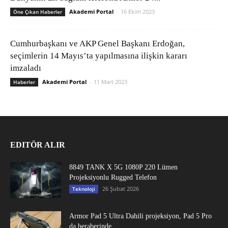
Akademi Portal
-
16 Ekim 2023
Öne Çıkan Haberler
Cumhurbaşkanı ve AKP Genel Başkanı Erdoğan,
seçimlerin 14 Mayıs’ta yapılmasına ilişkin kararı
imzaladı
Akademi Portal
-
11 Mart 2023
Haberler
EDITÖR ALIR
8849 TANK X 5G 1080P 220 Lümen
Projeksiyonlu Rugged Telefon
26 Şubat 2026
Teknoloji
Armor Pad 5 Ultra Dahili projeksiyon, Pad 5 Pro
da beraberinde...