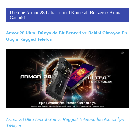
Ulefone Armor 28 Ultra Termal Kameralı Benzersiz Amiral
Gaemisi
Armor 28 Ultra; Dünya’da Bir Benzeri ve Rakibi Olmayan En
Güçlü Rugged Telefon
Armor 28 Ultra Amiral Gemisi Rugged Telefonu İncelemek İçin
Tıklayın