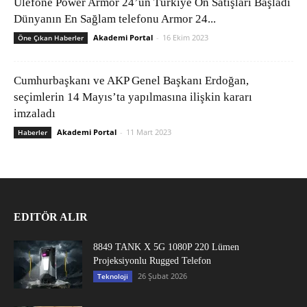
Ulefone Power Armor 24’ün Türkiye Ön Satışları Başladı
Dünyanın En Sağlam telefonu Armor 24...
Akademi Portal
-
16 Ekim 2023
Öne Çıkan Haberler
Cumhurbaşkanı ve AKP Genel Başkanı Erdoğan,
seçimlerin 14 Mayıs’ta yapılmasına ilişkin kararı
imzaladı
Akademi Portal
-
11 Mart 2023
Haberler
EDITÖR ALIR
8849 TANK X 5G 1080P 220 Lümen
Projeksiyonlu Rugged Telefon
26 Şubat 2026
Teknoloji