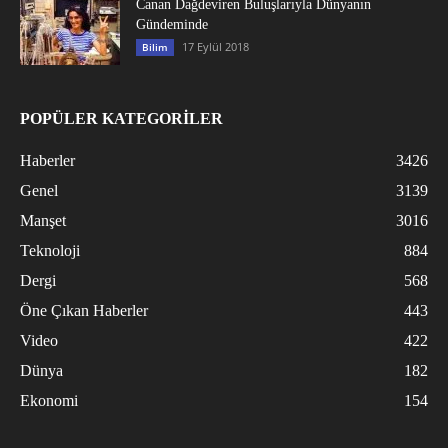
Canan Dağdeviren Buluşlarıyla Dünyanın
Gündeminde
17 Eylül 2018
Bilim
POPÜLER KATEGORİLER
Haberler
3426
Genel
3139
Manşet
3016
Teknoloji
884
Dergi
568
Öne Çıkan Haberler
443
Video
422
Dünya
182
Ekonomi
154