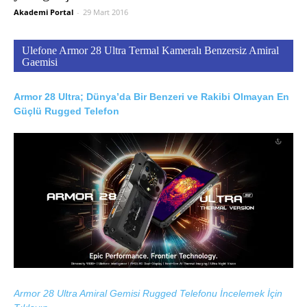
Akademi Portal
-
29 Mart 2016
Ulefone Armor 28 Ultra Termal Kameralı Benzersiz Amiral
Gaemisi
Armor 28 Ultra; Dünya’da Bir Benzeri ve Rakibi Olmayan En
Güçlü Rugged Telefon
Armor 28 Ultra Amiral Gemisi Rugged Telefonu İncelemek İçin