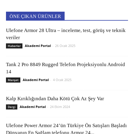
ÖNE ÇIKAN ÜRÜNLER
Ulefone Armor 28 Ultra – inceleme, test, görüş ve teknik
veriler
Akademi Portal
-
26 Ocak 2025
Haberler
Tank 2 Pro 8849 Rugged Telefon Projeksiyonlu Android
14
Akademi Portal
-
4 Ocak 2025
Manşet
Kalp Kırıklığından Daha Kötü Çok Az Şey Var
Akademi Portal
-
24 Ekim 2024
Dergi
Ulefone Power Armor 24’ün Türkiye Ön Satışları Başladı
Dünyanın En Sağlam telefonu Armor 24...