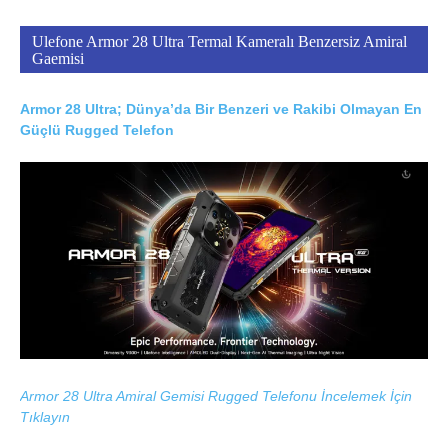
Ulefone Armor 28 Ultra Termal Kameralı Benzersiz Amiral
Gaemisi
Armor 28 Ultra; Dünya’da Bir Benzeri ve Rakibi Olmayan En
Güçlü Rugged Telefon
Armor 28 Ultra Amiral Gemisi Rugged Telefonu İncelemek İçin
Tıklayın