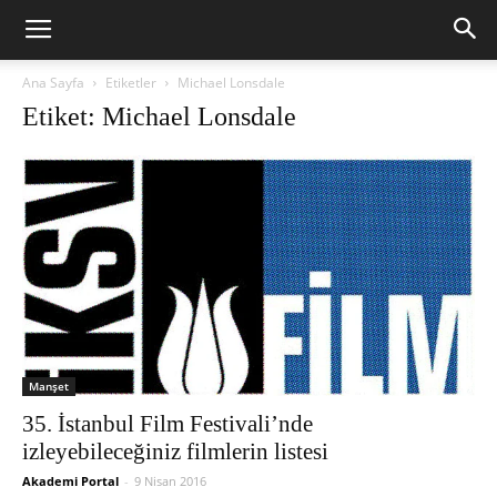
Ana Sayfa
Etiketler
Michael Lonsdale
Etiket: Michael Lonsdale
Manşet
35. İstanbul Film Festivali’nde
izleyebileceğiniz filmlerin listesi
Akademi Portal
-
9 Nisan 2016