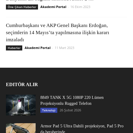
Akademi Portal
-
16 Ekim 2023
Öne Çıkan Haberler
Cumhurbaşkanı ve AKP Genel Başkanı Erdoğan,
seçimlerin 14 Mayıs’ta yapılmasına ilişkin kararı
imzaladı
Akademi Portal
-
11 Mart 2023
Haberler
EDITÖR ALIR
8849 TANK X 5G 1080P 220 Lümen
Projeksiyonlu Rugged Telefon
26 Şubat 2026
Teknoloji
Armor Pad 5 Ultra Dahili projeksiyon, Pad 5 Pro
da beraberinde...