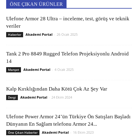
ÖNE ÇIKAN ÜRÜNLER
Ulefone Armor 28 Ultra – inceleme, test, görüş ve teknik
veriler
Akademi Portal
-
26 Ocak 2025
Haberler
Tank 2 Pro 8849 Rugged Telefon Projeksiyonlu Android
14
Akademi Portal
-
4 Ocak 2025
Manşet
Kalp Kırıklığından Daha Kötü Çok Az Şey Var
Akademi Portal
-
24 Ekim 2024
Dergi
Ulefone Power Armor 24’ün Türkiye Ön Satışları Başladı
Dünyanın En Sağlam telefonu Armor 24...
Akademi Portal
-
16 Ekim 2023
Öne Çıkan Haberler