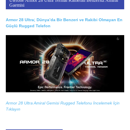
Ulefone Armor 28 Ultra Termal Kameralı Benzersiz Amiral
Gaemisi
Armor 28 Ultra; Dünya’da Bir Benzeri ve Rakibi Olmayan En
Güçlü Rugged Telefon
Armor 28 Ultra Amiral Gemisi Rugged Telefonu İncelemek İçin
Tıklayın