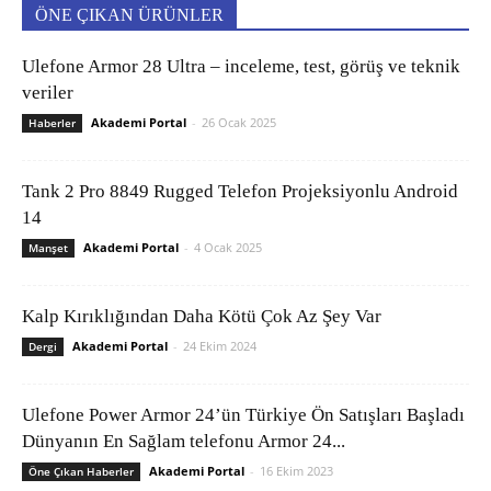
ÖNE ÇIKAN ÜRÜNLER
Ulefone Armor 28 Ultra – inceleme, test, görüş ve teknik
veriler
Akademi Portal
-
26 Ocak 2025
Haberler
Tank 2 Pro 8849 Rugged Telefon Projeksiyonlu Android
14
Akademi Portal
-
4 Ocak 2025
Manşet
Kalp Kırıklığından Daha Kötü Çok Az Şey Var
Akademi Portal
-
24 Ekim 2024
Dergi
Ulefone Power Armor 24’ün Türkiye Ön Satışları Başladı
Dünyanın En Sağlam telefonu Armor 24...
Akademi Portal
-
16 Ekim 2023
Öne Çıkan Haberler