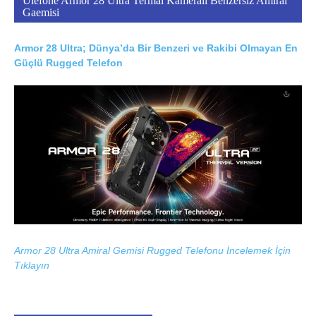
Ulefone Armor 28 Ultra Termal Kameralı Benzersiz Amiral
Gaemisi
Armor 28 Ultra; Dünya’da Bir Benzeri ve Rakibi Olmayan En
Güçlü Rugged Telefon
Armor 28 Ultra Amiral Gemisi Rugged Telefonu İncelemek İçin
Tıklayın