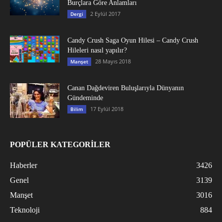
Burçlara Göre Anlamları
2 Eylül 2017
Dergi
Candy Crush Saga Oyun Hilesi – Candy Crush
Hileleri nasıl yapılır?
28 Mayıs 2018
Manşet
Canan Dağdeviren Buluşlarıyla Dünyanın
Gündeminde
17 Eylül 2018
Bilim
POPÜLER KATEGORİLER
Haberler
3426
Genel
3139
Manşet
3016
Teknoloji
884