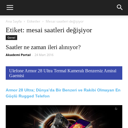
Ana Sayfa
Etiketler
Mesai saatleri değişiyor
Etiket: mesai saatleri değişiyor
Genel
Saatler ne zaman ileri alınıyor?
Akademi Portal
-
24 Mart 2016
Ulefone Armor 28 Ultra Termal Kameralı Benzersiz Amiral
Gaemisi
Armor 28 Ultra; Dünya’da Bir Benzeri ve Rakibi Olmayan En
Güçlü Rugged Telefon