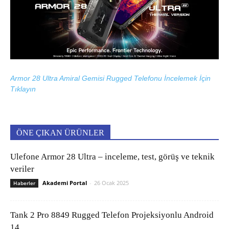
Armor 28 Ultra Amiral Gemisi Rugged Telefonu İncelemek İçin
Tıklayın
ÖNE ÇIKAN ÜRÜNLER
Ulefone Armor 28 Ultra – inceleme, test, görüş ve teknik
veriler
Akademi Portal
-
26 Ocak 2025
Haberler
Tank 2 Pro 8849 Rugged Telefon Projeksiyonlu Android
14