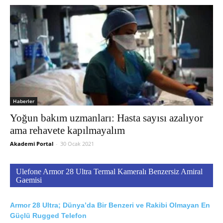
Haberler
Yoğun bakım uzmanları: Hasta sayısı azalıyor
ama rehavete kapılmayalım
Akademi Portal
-
30 Ocak 2021
Ulefone Armor 28 Ultra Termal Kameralı Benzersiz Amiral
Gaemisi
Armor 28 Ultra; Dünya’da Bir Benzeri ve Rakibi Olmayan En
Güçlü Rugged Telefon