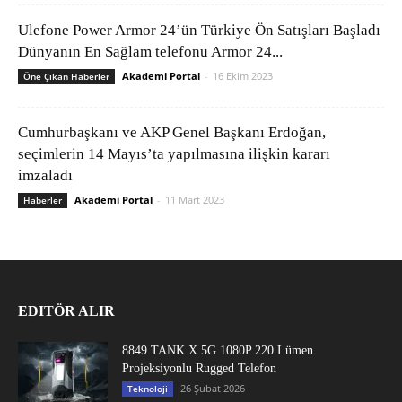
Ulefone Power Armor 24’ün Türkiye Ön Satışları Başladı
Dünyanın En Sağlam telefonu Armor 24...
Akademi Portal
-
16 Ekim 2023
Öne Çıkan Haberler
Cumhurbaşkanı ve AKP Genel Başkanı Erdoğan,
seçimlerin 14 Mayıs’ta yapılmasına ilişkin kararı
imzaladı
Akademi Portal
-
11 Mart 2023
Haberler
EDITÖR ALIR
8849 TANK X 5G 1080P 220 Lümen
Projeksiyonlu Rugged Telefon
26 Şubat 2026
Teknoloji