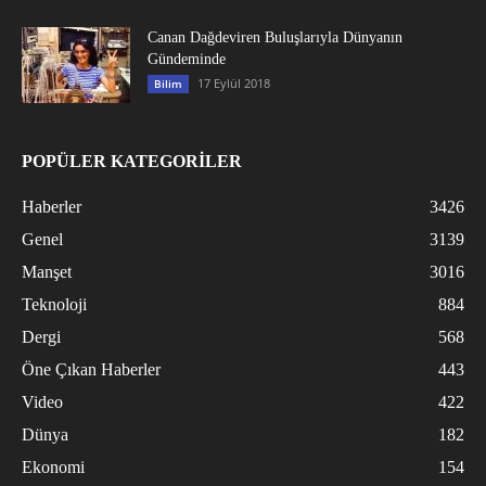
Canan Dağdeviren Buluşlarıyla Dünyanın
Gündeminde
17 Eylül 2018
Bilim
POPÜLER KATEGORİLER
Haberler
3426
Genel
3139
Manşet
3016
Teknoloji
884
Dergi
568
Öne Çıkan Haberler
443
Video
422
Dünya
182
Ekonomi
154