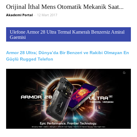
Orijinal İthal Mens Otomatik Mekanik Saat...
Akademi Portal
-
12 Mart 2017
Ulefone Armor 28 Ultra Termal Kameralı Benzersiz Amiral
Gaemisi
Armor 28 Ultra; Dünya’da Bir Benzeri ve Rakibi Olmayan En
Güçlü Rugged Telefon